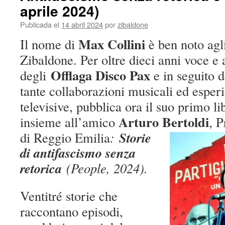
aprile 2024)
Publicada el
14 abril 2024
por
zibaldone
Max Collini
Il nome di
è ben noto agli
Zibaldone.
Per oltre dieci anni voce e 
Offlaga Disco Pax
deg
li
e in seguito 
tante collaborazioni musicali ed esperi
televisive, pubblica ora il suo primo l
Arturo
Bertoldi
insieme all’amico
, P
Storie
di Reggio Emilia
:
di antifascismo senza
retorica
(People, 2024).
Ventitré storie che
raccontano episodi,