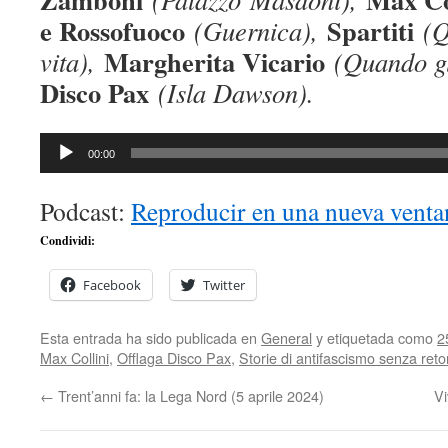
e Rossofuoco
Spartiti
(
Guernica
),
(
Q
Margherita Vicario
vita
),
(
Quando gl
Disco Pax
(
Isla Dawson
).
Reproductor
00:00
de
audio
Podcast:
Reproducir en una nueva venta
Condividi:
Facebook
Twitter
Esta entrada ha sido publicada en
General
y etiquetada como
2
Max Collini
,
Offlaga Disco Pax
,
Storie di antifascismo senza reto
←
Trent’anni fa: la Lega Nord (5 aprile 2024)
Vi