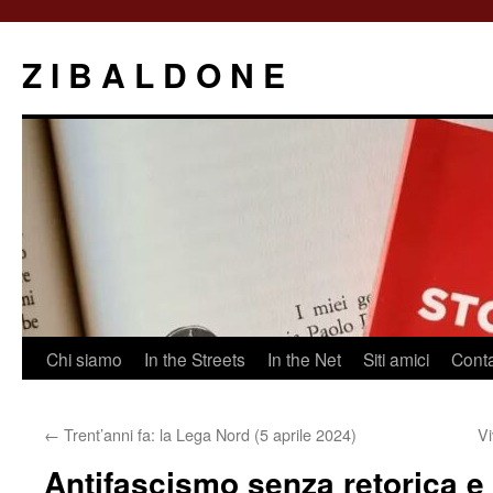
Z I B A L D O N E
Saltar
Chi siamo
In the Streets
In the Net
Siti amici
Conta
al
←
Trent’anni fa: la Lega Nord (5 aprile 2024)
Vi
contenido
Antifascismo senza retorica e a