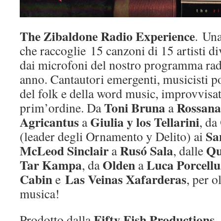
The Zibaldone Radio Experience
. Una
che raccoglie 15 canzoni di 15 artisti di
dai microfoni del nostro programma rad
anno. Cantautori emergenti, musicisti p
del folk e della word music, improvvisat
Toni Bruna
Rossana
prim’ordine. Da
a
Agricantus
Giulia y los Tellarini
a
, da
Sa
(leader degli Ornamento y Delito) ai
McLeod Sinclair
Rusó Sala
Qu
a
, dalle
Tar Kampa
Olden
Luca Porcellu
, da
a
Cabin
Las Veinas Xafarderas
e
, per o
musica!
Fifty Fish Productions
Prodotto dalla
,