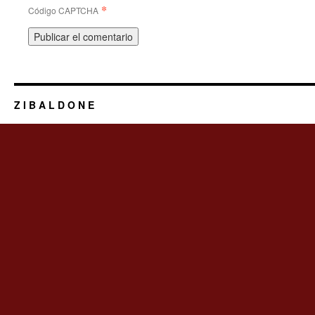
*
Código CAPTCHA
Z I B A L D O N E