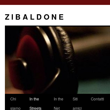
Z I B A L D O N E
Saltar
Chi
In the
In the
Siti
Contatti
al
siamo
Streets
Net
amici