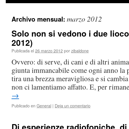
contenido
marzo 2012
Archivo mensual:
Solo non si vedono i due lioco
2012)
Publicada el
26 marzo 2012
por
zibaldone
Ovvero: di serve, di cani e di altri anima
giunta immancabile come ogni anno la pr
tira una brezza meravigliosa e si cambi
non ci lamentiamo affatto. E, per rima
→
Publicado en
General
|
Deja un comentario
Di esperienze radiofoniche, di