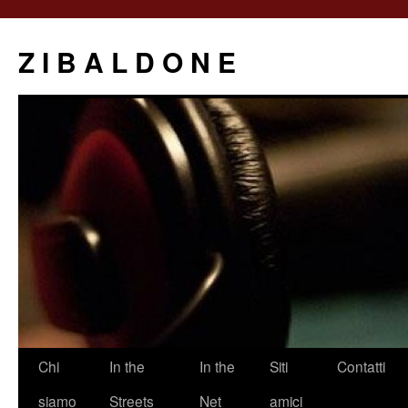
Z I B A L D O N E
Saltar
Chi
In the
In the
Siti
Contatti
al
siamo
Streets
Net
amici