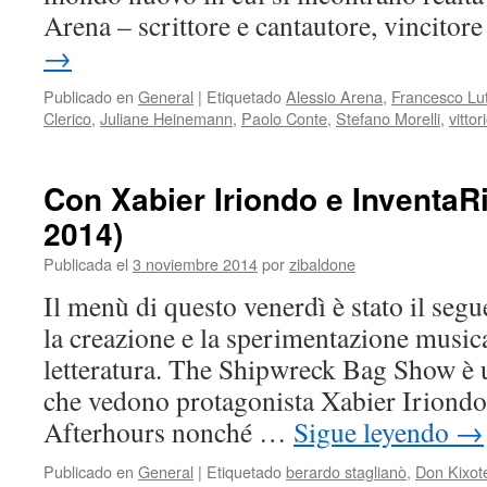
Arena – scrittore e cantautore, vincitor
→
Publicado en
General
|
Etiquetado
Alessio Arena
,
Francesco Lut
Clerico
,
Juliane Heinemann
,
Paolo Conte
,
Stefano Morelli
,
vitto
Con Xabier Iriondo e InventaRi
2014)
Publicada el
3 noviembre 2014
por
zibaldone
Il menù di questo venerdì è stato il seg
la creazione e la sperimentazione musica
letteratura. The Shipwreck Bag Show è u
che vedono protagonista Xabier Iriondo, 
Afterhours nonché …
Sigue leyendo
→
Publicado en
General
|
Etiquetado
berardo staglianò
,
Don Kixot