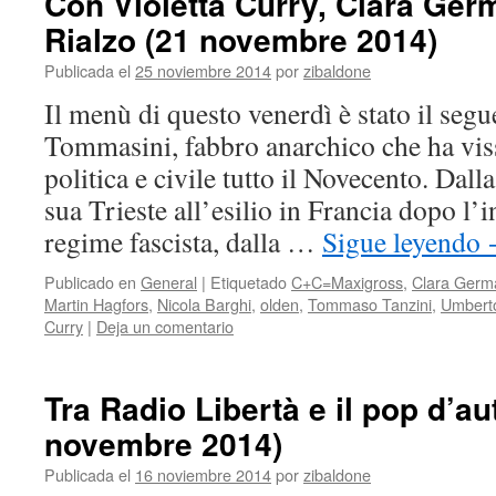
Con Violetta Curry, Clara Ger
Rialzo (21 novembre 2014)
Publicada el
25 noviembre 2014
por
zibaldone
Il menù di questo venerdì è stato il seg
Tommasini, fabbro anarchico che ha vis
politica e civile tutto il Novecento. Dal
sua Trieste all’esilio in Francia dopo l’
regime fascista, dalla …
Sigue leyendo
Publicado en
General
|
Etiquetado
C+C=Maxigross
,
Clara Germ
Martin Hagfors
,
Nicola Barghi
,
olden
,
Tommaso Tanzini
,
Umbert
Curry
|
Deja un comentario
Tra Radio Libertà e il pop d’au
novembre 2014)
Publicada el
16 noviembre 2014
por
zibaldone