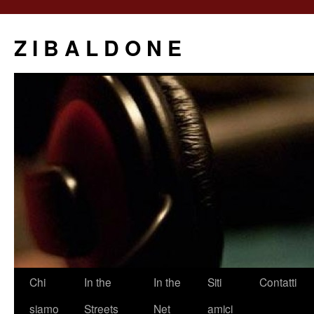
Z I B A L D O N E
Saltar
Chi
In the
In the
Siti
Contatti
al
siamo
Streets
Net
amici