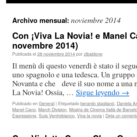
contenido
noviembre 2014
Archivo mensual:
Con ¡Viva La Novia! e Manel C
novembre 2014)
Publicada el
28 noviembre 2014
por
zibaldone
Il menù di questo venerdì è stato il segu
uno spagnolo e una tedesca. Un gruppo 
Novanta e che deve il suo nome a una no
La Novia! Ossia, …
Sigue leyendo
→
Publicado en
General
|
Etiquetado
berardo staglianò
,
Daniela A
Manel Cano
,
March Division
,
Mostra de Cinema Italià de Barcel
Espressione
,
Sula Ventrebianco
,
Viva la novia
|
Deja un coment