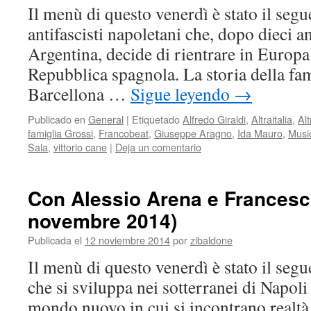
Il menù di questo venerdì è stato il segu
antifascisti napoletani che, dopo dieci an
Argentina, decide di rientrare in Europa
Repubblica spagnola. La storia della fam
Barcellona …
Sigue leyendo
→
Publicado en
General
|
Etiquetado
Alfredo Giraldi
,
Altraitalia
,
Al
famiglia Grossi
,
Francobeat
,
Giuseppe Aragno
,
Ida Mauro
,
Musi
Sala
,
vittorio cane
|
Deja un comentario
Con Alessio Arena e Francesco
novembre 2014)
Publicada el
12 noviembre 2014
por
zibaldone
Il menù di questo venerdì è stato il seg
che si sviluppa nei sotterranei di Napoli
mondo nuovo in cui si incontrano realtà