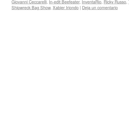
Giovanni Ceccarelli
,
In-edit Beefeater
,
InventaRio
,
Ricky Russo
,
Shipwreck Bag Show
,
Xabier Iriondo
|
Deja un comentario