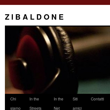
Z I B A L D O N E
Saltar
Chi
In the
In the
Siti
Contatti
al
siamo
Streets
Net
amici