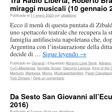
Tra Radio Libertà, Roberto Br
miraggi musicali (10 gennaio 
Publicada el
11 enero 2020
por
zibaldone
Ecco il menù di questa puntata di Zibal
uno spettacolo teatrale che recupera la s
famiglia antifascista napoletana che, dopo
Argentina con l’instaurazione della dittat
decide di …
Sigue leyendo
→
Publicado en
General
|
Etiquetado
Abramo Laye Senè
,
Adriano 
C+C=Maxigross
,
famiglia Grossi
,
Giacomo Lariccia
,
King of the
Martucci
,
Mariposa
,
Momo
,
Musicaperbambini
,
Paolo Capodacq
Totò Zingaro
|
Deja un comentario
Da Sesto San Giovanni all’Ecu
2016)
Publicada el
2 mayo 2016
por
zibaldone