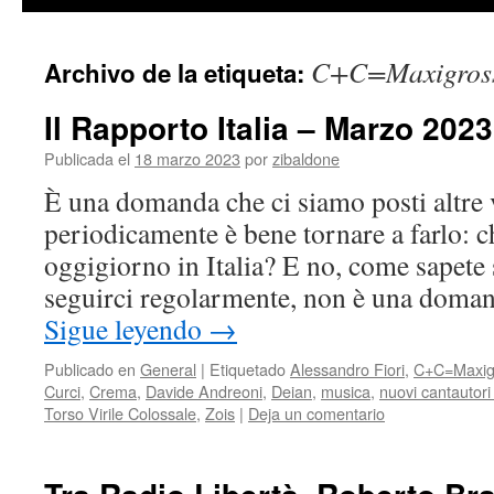
contenido
C+C=Maxigros
Archivo de la etiqueta:
Il Rapporto Italia – Marzo 202
Publicada el
18 marzo 2023
por
zibaldone
È una domanda che ci siamo posti altre 
periodicamente è bene tornare a farlo: c
oggigiorno in Italia? E no, come sapete s
seguirci regolarmente, non è una doma
Sigue leyendo
→
Publicado en
General
|
Etiquetado
Alessandro Fiori
,
C+C=Maxig
Curci
,
Crema
,
Davide Andreoni
,
Deian
,
musica
,
nuovi cantautori 
Torso Virile Colossale
,
Zois
|
Deja un comentario