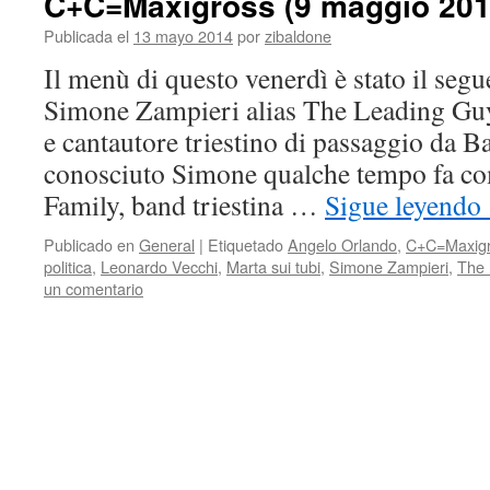
C+C=Maxigross (9 maggio 201
Publicada el
13 mayo 2014
por
zibaldone
Il menù di questo venerdì è stato il segu
Simone Zampieri alias The Leading Guy,
e cantautore triestino di passaggio da 
conosciuto Simone qualche tempo fa co
Family, band triestina …
Sigue leyendo
Publicado en
General
|
Etiquetado
Angelo Orlando
,
C+C=Maxig
politica
,
Leonardo Vecchi
,
Marta sui tubi
,
Simone Zampieri
,
The 
un comentario