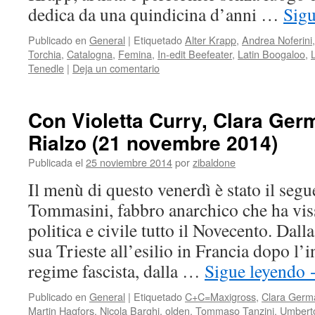
dedica da una quindicina d’anni …
Sig
Publicado en
General
|
Etiquetado
Alter Krapp
,
Andrea Noferini
Torchia
,
Catalogna
,
Femina
,
In-edit Beefeater
,
Latin Boogaloo
,
Tenedle
|
Deja un comentario
Con Violetta Curry, Clara Ger
Rialzo (21 novembre 2014)
Publicada el
25 noviembre 2014
por
zibaldone
Il menù di questo venerdì è stato il seg
Tommasini, fabbro anarchico che ha vis
politica e civile tutto il Novecento. Dal
sua Trieste all’esilio in Francia dopo l’
regime fascista, dalla …
Sigue leyendo
Publicado en
General
|
Etiquetado
C+C=Maxigross
,
Clara Germ
Martin Hagfors
,
Nicola Barghi
,
olden
,
Tommaso Tanzini
,
Umbert