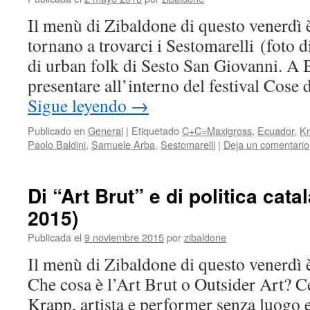
Il menù di Zibaldone di questo venerdì è
tornano a trovarci i Sestomarelli (foto 
di urban folk di Sesto San Giovanni. A 
presentare all’interno del festival Cose
Sigue leyendo
→
Publicado en
General
|
Etiquetado
C+C=Maxigross
,
Ecuador
,
K
Paolo Baldini
,
Samuele Arba
,
Sestomarelli
|
Deja un comentario
Di “Art Brut” e di politica cat
2015)
Publicada el
9 noviembre 2015
por
zibaldone
Il menù di Zibaldone di questo venerdì è
Che cosa è l’Art Brut o Outsider Art? Ce
Krapp, artista e performer senza luogo 