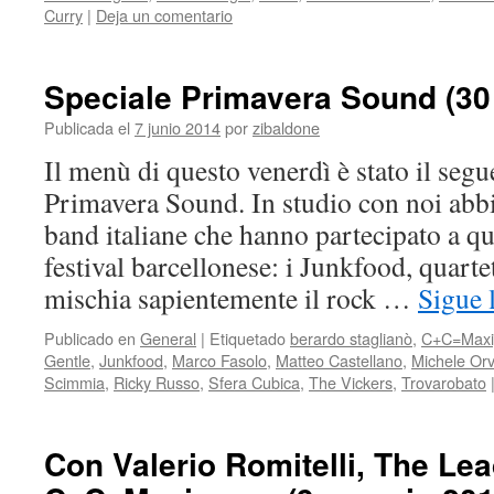
Curry
|
Deja un comentario
Speciale Primavera Sound (30
Publicada el
7 junio 2014
por
zibaldone
Il menù di questo venerdì è stato il segu
Primavera Sound. In studio con noi abb
band italiane che hanno partecipato a qu
festival barcellonese: i Junkfood, quart
mischia sapientemente il rock …
Sigue 
Publicado en
General
|
Etiquetado
berardo staglianò
,
C+C=Maxi
Gentle
,
Junkfood
,
Marco Fasolo
,
Matteo Castellano
,
Michele Orv
Scimmia
,
Ricky Russo
,
Sfera Cubica
,
The Vickers
,
Trovarobato
Con Valerio Romitelli, The Le