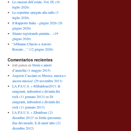
Le canzoni dell’estate. Vol. IX (10
luglio 2026)
Le copertine spiegate alla radio (3
luglio 2026)
Il Rapporto Italia – giugno 2026 (26
giugno 2026)
Stiamo registrando puntata… (19
giugno 2026)
“Abbiamo Chiesto a Auroro
Borealo…” (12 giugno 2026)
Comentarios recientes
irati gainza
en
Storie e amori
d’anarchie (1 maggio 2015)
Augusto Casciani
en
Musica, musica e
ancora musica! (29 novembre 2013)
LA.P.S.U.S. » #Zibaldone2013: di
emigranti, imbonitori e divinità del
rock (11 gennaio 2013)
en
Di
emigranti, imbonitori e divinità del
rock (11 gennaio 2013)
LA.P.S.U.S. » Zibaldone | 21
dicembre 2012!
en
Della (presunta)
fine del mondo. E di nient’altro (21
dicembre 2012)