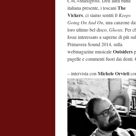
C+C=Maxigross. Dell’altra band
The
italiana presente, i toscani
Vickers
, ci siamo sentiti
It Keeps
Going On And On
, una canzone da
loro ultimo bel disco,
Ghosts
. Per c
fosse interessato a saperne di più sul
Primavera Sound 2014, sulla
Outsiders
webmagazine musicale
p
pagelle e commenti fuori dai denti.
Michele Orvieti
– intervista con
co