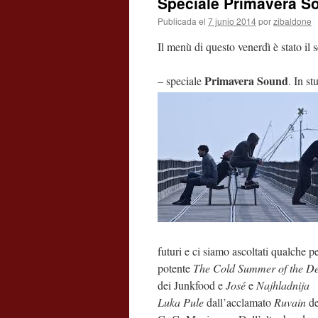
Speciale Primavera S
Publicada el
7 junio 2014
por
zibaldone
Il menù di questo venerdì è stato il 
Primavera Sound
– speciale
. In s
futuri e ci siamo ascoltati qualche p
potente
The Cold Summer of the D
dei Junkfood e
José
e
N
ajhladnija
Luka Pule
dall’acclamato
Ruvain
de