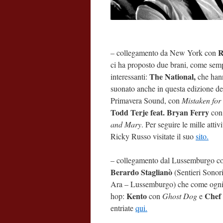
R
– collegamento da New York con
ci ha proposto due brani, come sem
The National,
interessanti:
che han
suonato anche in questa edizione de
Primavera Sound, con
Mistaken for
Todd Terje feat. Bryan Ferry
co
and Mary
. Per seguire le mille attivi
Ricky Russo visitate il suo
sito.
– collegamento dal Lussemburgo c
Berardo Staglianò
(Sentieri Sonor
Ara – Lussemburgo) che come ogni 
Kento
Chef
hop:
con
Ghost Dog
e
entriate
qui.