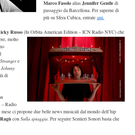
Marco Fasolo
Jennifer Gentle
alias
di
passaggio da Barcellona. Per saperne di
più su Sfera Cubica, entrate
qui.
icky Russo
(In Orbita American Edition – ICN Radio
NYC) che
pre, molto
no
l
 Stranger
e
n
Johnny
tà di
on
i – Radio
mese ci propone due belle news musicali dal mondo dell’hip
 Ragù
con
Sulla spiaggia
. Per seguire Sentieri Sonori basta che