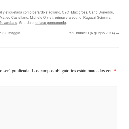
aumentar
al
y etiquetada como
berardo staglianò
,
C+C=Maxigross
,
Carlo Doneddu
,
o
Matteo Castellano
,
Michele Orvieti
,
primavera sound
,
Ragazzi Scimmia
,
disminuir
Trovarobato
. Guarda el
enlace permanente
.
el
tro (23 maggio
Pan Brumisti I (6 giugno 2014)
→
volumen.
*
o será publicada.
Los campos obligatorios están marcados con