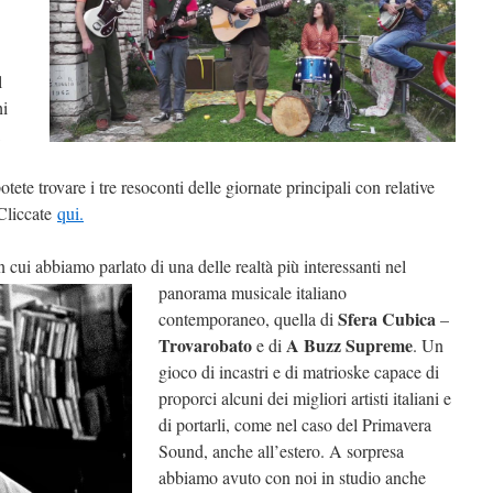
l
hi
otete trovare i tre resoconti delle giornate principali con relative
 Cliccate
qui.
n cui abbiamo parlato di una delle realtà più
interessanti nel
panorama musicale italiano
Sfera Cubica
contemporaneo, quella di
–
Trovarobato
A Buzz Supreme
e di
. Un
gioco di incastri e di matrioske capace di
proporci alcuni dei migliori artisti italiani e
di portarli, come nel caso del Primavera
Sound, anche all’estero. A sorpresa
abbiamo avuto con noi in studio anche