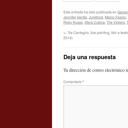
Esta entrada ha sido publicada en
Gener
Jennifer Gentle
,
Junkfood
,
Marco Fasolo
,
Ricky Russo
,
Sfera Cubica
,
The Vickers
,
←
Tra Cantagiro, live painting, libri e tea
2014)
Deja una respuesta
Tu dirección de correo electrónico n
Comentario
*