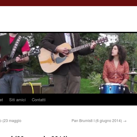
et
Siti amici
Contatti
tro (23 maggio
Pan Brumisti I (6 giugno 2014)
→