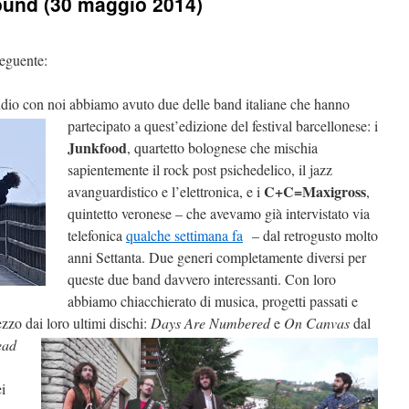
ound (30 maggio 2014)
seguente:
tudio con noi abbiamo avuto due delle band italiane
che hanno
partecipato a quest’edizione del festival barcellonese: i
Junkfood
, quartetto bolognese che mischia
sapientemente il rock post psichedelico, il jazz
C+C=Maxigross
avanguardistico e l’elettronica, e i
,
quintetto veronese – che avevamo già intervistato via
telefonica
qualche settimana fa
– dal retrogusto molto
anni Settanta. Due generi completamente diversi per
queste due band davvero interessanti. Con loro
abbiamo chiacchierato di musica, progetti passati e
ezzo dai loro ultimi dischi:
Days Are Numbered
e
On Canvas
dal
ead
i