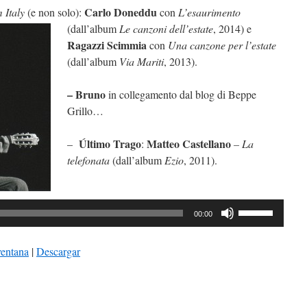
Carlo Doneddu
 Italy
(e non solo):
con
L’esaurimento
(dall’album
Le canzoni dell’estate
, 2014) e
Ragazzi Scimmia
con
Una canzone per l’estate
(dall’album
Via Mariti
, 2013).
– Bruno
in collegamento dal blog di Beppe
Grillo…
Último Trago
Matteo Castellano
–
:
– La
telefonata
(dall’album
Ezio
, 2011).
Reproductor
Utiliza
de
00:00
las
audio
teclas
ventana
|
Descargar
de
flecha
arriba/abajo
para