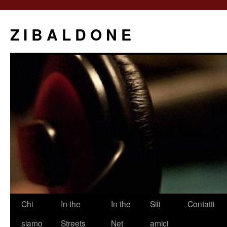
Z I B A L D O N E
Saltar
Chi
In the
In the
Siti
Contatti
al
siamo
Streets
Net
amici