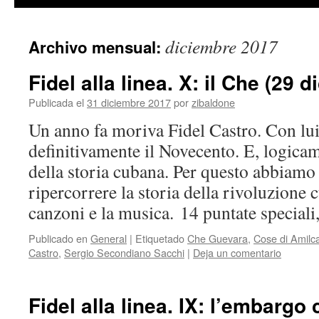
contenido
diciembre 2017
Archivo mensual:
Fidel alla linea. X: il Che (29
Publicada el
31 diciembre 2017
por
zibaldone
Un anno fa moriva Fidel Castro. Con lui
definitivamente il Novecento. E, logica
della storia cubana. Per questo abbiamo
ripercorrere la storia della rivoluzione 
canzoni e la musica. 14 puntate special
Publicado en
General
|
Etiquetado
Che Guevara
,
Cose di Amilc
Castro
,
Sergio Secondiano Sacchi
|
Deja un comentario
Fidel alla linea. IX: l’embargo