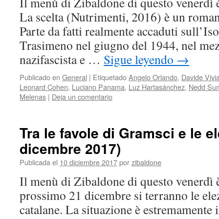
Il menù di Zibaldone di questo venerdì è
La scelta (Nutrimenti, 2016) è un roman
Parte da fatti realmente accaduti sull’I
Trasimeno nel giugno del 1944, nel me
nazifascista e …
Sigue leyendo
→
Publicado en
General
|
Etiquetado
Angelo Orlando
,
Davide Vivi
Leonard Cohen
,
Luciano Panama
,
Luz Hartasánchez
,
Nedd Sum
Melenas
|
Deja un comentario
Tra le favole di Gramsci e le e
dicembre 2017)
Publicada el
10 diciembre 2017
por
zibaldone
Il menù di Zibaldone di questo venerdì è 
prossimo 21 dicembre si terranno le ele
catalane. La situazione è estremamente 