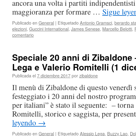
ancora una volta i partiti indipendentist
maggioranza per formare …
Sigue ley
Publicado en
General
|
Etiquetado
Antonio Gramsci
,
berardo st
elezioni
,
Guccini International
,
James Senese
,
Marcello Belotti
,
comentario
Speciale 20 anni di Zibaldone
Lega e Valerio Romitelli (1 di
Publicada el
7 diciembre 2017
por
zibaldone
Il menù di Zibaldone di questo venerdì 
festeggiato i 20 anni del nostro program
per italiani” è stato il seguente: – torna
Romitelli, storico e saggista, per presen
leyendo
→
Publicado en
General
|
Etiquetado
Alessio Lega
,
Buzzy Lao
,
Dol