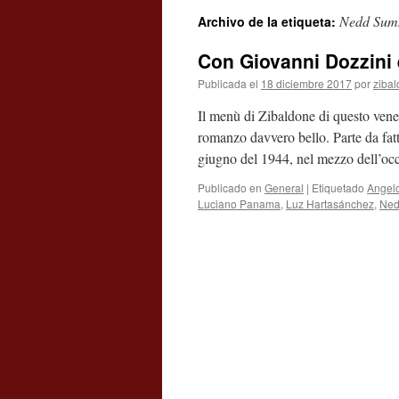
Nedd Summ
Archivo de la etiqueta:
contenido
Con Giovanni Dozzini 
Publicada el
18 diciembre 2017
por
ziba
Il menù di Zibaldone di questo vener
romanzo davvero bello. Parte da fat
giugno del 1944, nel mezzo dell’oc
Publicado en
General
|
Etiquetado
Angel
Luciano Panama
,
Luz Hartasánchez
,
Ned