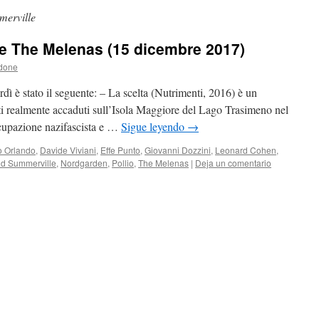
erville
e The Melenas (15 dicembre 2017)
ldone
dì è stato il seguente: – La scelta (Nutrimenti, 2016) è un
ti realmente accaduti sull’Isola Maggiore del Lago Trasimeno nel
cupazione nazifascista e …
Sigue leyendo
→
o Orlando
,
Davide Viviani
,
Effe Punto
,
Giovanni Dozzini
,
Leonard Cohen
,
d Summerville
,
Nordgarden
,
Pollio
,
The Melenas
|
Deja un comentario