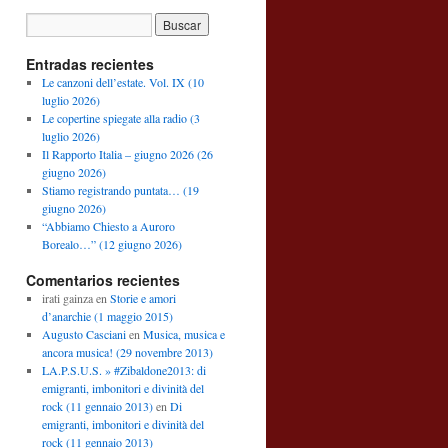
Entradas recientes
Le canzoni dell’estate. Vol. IX (10
luglio 2026)
Le copertine spiegate alla radio (3
luglio 2026)
Il Rapporto Italia – giugno 2026 (26
giugno 2026)
Stiamo registrando puntata… (19
giugno 2026)
“Abbiamo Chiesto a Auroro
Borealo…” (12 giugno 2026)
Comentarios recientes
irati gainza
en
Storie e amori
d’anarchie (1 maggio 2015)
Augusto Casciani
en
Musica, musica e
ancora musica! (29 novembre 2013)
LA.P.S.U.S. » #Zibaldone2013: di
emigranti, imbonitori e divinità del
rock (11 gennaio 2013)
en
Di
emigranti, imbonitori e divinità del
rock (11 gennaio 2013)