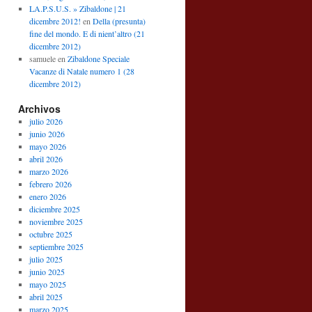
LA.P.S.U.S. » Zibaldone | 21
dicembre 2012!
en
Della (presunta)
fine del mondo. E di nient’altro (21
dicembre 2012)
samuele
en
Zibaldone Speciale
Vacanze di Natale numero 1 (28
dicembre 2012)
Archivos
julio 2026
junio 2026
mayo 2026
abril 2026
marzo 2026
febrero 2026
enero 2026
diciembre 2025
noviembre 2025
octubre 2025
septiembre 2025
julio 2025
junio 2025
mayo 2025
abril 2025
marzo 2025