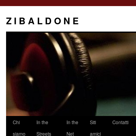
Z I B A L D O N E
Saltar
Chi
In the
In the
Siti
Contatti
al
siamo
Streets
Net
amici