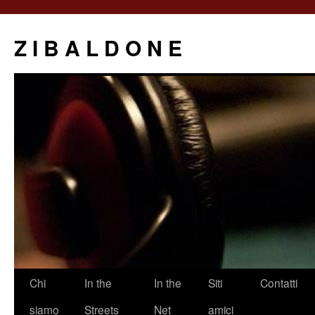
Z I B A L D O N E
Saltar
Chi
In the
In the
Siti
Contatti
al
siamo
Streets
Net
amici