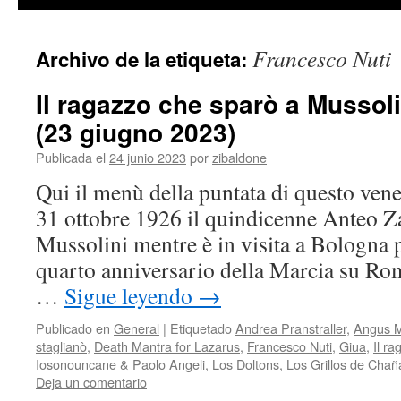
contenido
Francesco Nuti
Archivo de la etiqueta:
Il ragazzo che sparò a Mussolin
(23 giugno 2023)
Publicada el
24 junio 2023
por
zibaldone
Qui il menù della puntata di questo vene
31 ottobre 1926 il quindicenne Anteo Z
Mussolini mentre è in visita a Bologna p
quarto anniversario della Marcia su Ro
…
Sigue leyendo
→
Publicado en
General
|
Etiquetado
Andrea Pranstraller
,
Angus 
staglianò
,
Death Mantra for Lazarus
,
Francesco Nuti
,
Giua
,
Il r
Iosonouncane & Paolo Angeli
,
Los Doltons
,
Los Grillos de Chañ
Deja un comentario