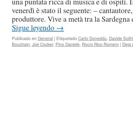
una puntata ricca di musica e di ospiti. 
venerdì è stato il seguente: – cantautore
produttore. Vive a metà tra la Sardegna
Sigue leyendo
→
Publicado en
General
|
Etiquetado
Carlo Doneddu
,
Davide Solfri
Bouchain
,
Joe Cocker
,
Pino Daniele
,
Rocío Rico Romero
|
Deja 