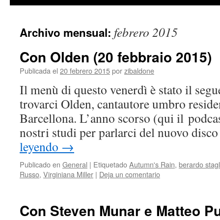
contenido
febrero 2015
Archivo mensual:
Con Olden (20 febbraio 2015)
Publicada el
20 febrero 2015
por
zibaldone
Il menù di questo venerdì è stato il segu
trovarci Olden, cantautore umbro residen
Barcellona. L’anno scorso (qui il podcas
nostri studi per parlarci del nuovo disc
leyendo
→
Publicado en
General
|
Etiquetado
Autumn's Rain
,
berardo stag
Russo
,
Virginiana Miller
|
Deja un comentario
Con Steven Munar e Matteo Puc