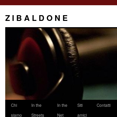
Z I B A L D O N E
Saltar
Chi
In the
In the
Siti
Contatti
al
siamo
Streets
Net
amici