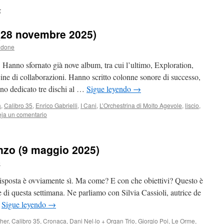
5
 (28 novembre 2025)
ldone
 Hanno sfornato già nove album, tra cui l’ultimo, Exploration,
ine di collaborazioni. Hanno scritto colonne sonore di successo,
no dedicato tre dischi al …
Sigue leyendo
→
a
,
Calibro 35
,
Enrico Gabrielli
,
I Cani
,
L’Orchestrina di Molto Agevole
,
liscio
,
ja un comentario
nzo (9 maggio 2025)
e
isposta è ovviamente sì. Ma come? E con che obiettivi? Questo è
e di questa settimana. Ne parliamo con Silvia Cassioli, autrice de
…
Sigue leyendo
→
her
,
Calibro 35
,
Cronaca
,
Dani Nel·lo + Organ Trio
,
Giorgio Poi
,
Le Orme
,