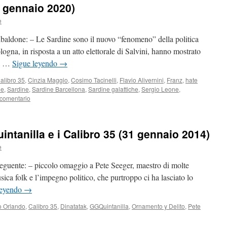
7 gennaio 2020)
e
ibaldone: – Le Sardine sono il nuovo “fenomeno” della politica
ogna, in risposta a un atto elettorale di Salvini, hanno mostrato
na …
Sigue leyendo
→
alibro 35
,
Cinzia Maggio
,
Cosimo Tacinelli
,
Flavio Alivernini
,
Franz
,
hate
ne
,
Sardine
,
Sardine Barcellona
,
Sardine galattiche
,
Sergio Leone
,
 comentario
intanilla e i Calibro 35 (31 gennaio 2014)
e
 seguente: – piccolo omaggio a Pete Seeger, maestro di molte
sica folk e l’impegno politico, che purtroppo ci ha lasciato lo
leyendo
→
o Orlando
,
Calibro 35
,
Dinatatak
,
GGQuintanilla
,
Ornamento y Delito
,
Pete