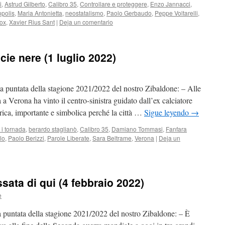
i
,
Astrud Gilberto
,
Calibro 35
,
Controllare e proteggere
,
Enzo Jannacci
,
òpolis
,
Maria Antonietta
,
neostatalismo
,
Paolo Gerbaudo
,
Peppe Voltarelli
,
ox
,
Xavier Rius Sant
|
Deja un comentario
ie nere (1 luglio 2022)
a puntata della stagione 2021/2022 del nostro Zibaldone: – Alle
 a Verona ha vinto il centro-sinistra guidato dall’ex calciatore
ica, importante e simbolica perché la città …
Sigue leyendo
→
i tornada
,
berardo staglianò
,
Calibro 35
,
Damiano Tommasi
,
Fanfara
lo
,
Paolo Berizzi
,
Parole Liberate
,
Sara Beltrame
,
Verona
|
Deja un
ata di qui (4 febbraio 2022)
e
 puntata della stagione 2021/2022 del nostro Zibaldone: – È