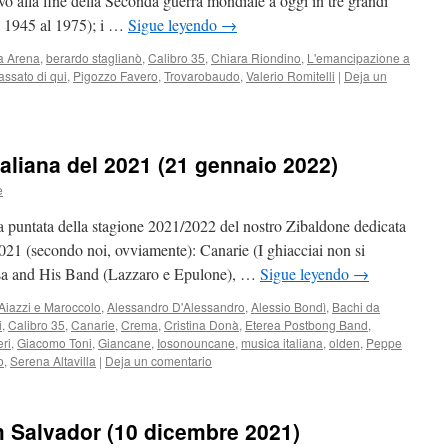
ivo alla fine della Seconda guerra mondiale a oggi in tre grandi
al 1945 al 1975); i …
Sigue leyendo
→
a Arena
,
berardo staglianò
,
Calibro 35
,
Chiara Riondino
,
L'emancipazione a
assato di qui
,
Pigozzo Favero
,
Trovarobaudo
,
Valerio Romitelli
|
Deja un
taliana del 2021 (21 gennaio 2022)
e
ma puntata della stagione 2021/2022 del nostro Zibaldone dedicata
2021 (secondo noi, ovviamente): Canarie (I ghiacciai non si
rosa and His Band (Lazzaro e Epulone), …
Sigue leyendo
→
Aiazzi e Maroccolo
,
Alessandro D'Alessandro
,
Alessio Bondì
,
Bachi da
i
,
Calibro 35
,
Canarie
,
Crema
,
Cristina Donà
,
Eterea Postbong Band
,
eri
,
Giacomo Toni
,
Giancane
,
Iosonouncane
,
musica italiana
,
olden
,
Peppe
o
,
Serena Altavilla
|
Deja un comentario
m Salvador (10 dicembre 2021)