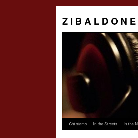
Z I B A L D O N E
Chi siamo
In the Streets
In the N
Saltar
al