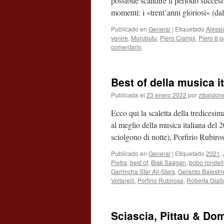
possibile scandire il periodo succes
momenti: i «trent’anni gloriosi» (d
Publicado en
General
|
Etiquetado
Alessi
venire
,
Murubutu
,
Piero Ciampi
,
Piero è p
comentario
Best of della musica i
Publicada el
23 enero 2022
por
zibaldon
Ecco qui la scaletta della tredicesi
al meglio della musica italiana del 
sciolgono di notte), Porfirio Rubi
Publicado en
General
|
Etiquetado
2021
,
Pietra
,
best of
,
Blak Saagan
,
bobo rondell
Garrincha Star All-Stars
,
Gerardo Balestri
Voltarelli
,
Porfirio Rubirosa
,
Roberta Giall
Sciascia, Pittau & Do