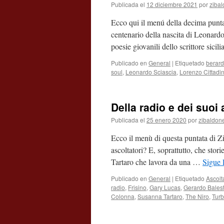
Publicada el
12 diciembre 2021
por
ziba
Ecco qui il menú della decima punta
centenario della nascita di Leonardo
poesie giovanili dello scrittore sicil
Publicado en
General
|
Etiquetado
berard
soul
,
Leonardo Sciascia
,
Lorenzo Cittadin
Della radio e dei suoi
Publicada el
25 enero 2020
por
zibaldon
Ecco il menù di questa puntata di Z
ascoltatori? E, soprattutto, che sto
Tartaro che lavora da una …
Sigue 
Publicado en
General
|
Etiquetado
Ascolt
radio
,
Frisino
,
Gary Lucas
,
Gerardo Balest
Colonna
,
Susanna Tartaro
,
The Niro
,
Tur