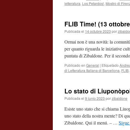
letteratura
,
Los Petardos!
,
Mostro di Firen
FLIB Time! (13 ottobre
Publicada el
14 octubre 2023
por
zibaldo
Ormai non è una novità: la comunità 
per quanto riguarda le iniziative cul
puntata di Zibaldone. Per il secon
Publicado en
General
|
Etiquetado
Andre
di Letteratura Italiana di Barcellona
,
FLIB
Lo stato di Liuponòpo
Publicada el
9 junio 2023
por
zibaldone
Esiste uno stato che si chiama Liuop
uno stato della nostra mente? Di que
Zibaldone. Qui il menú. – …
Sigue