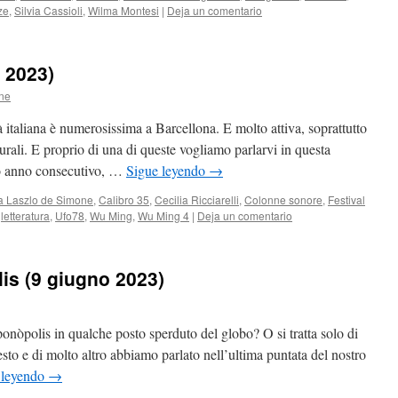
ze
,
Silvia Cassioli
,
Wilma Montesi
|
Deja un comentario
 2023)
ne
italiana è numerosissima a Barcellona. E molto attiva, soprattutto
turali. E proprio di una di queste vogliamo parlarvi in questa
do anno consecutivo, …
Sigue leyendo
→
a Laszlo de Simone
,
Calibro 35
,
Cecilia Ricciarelli
,
Colonne sonore
,
Festival
,
letteratura
,
Ufo78
,
Wu Ming
,
Wu Ming 4
|
Deja un comentario
lis (9 giugno 2023)
onòpolis in qualche posto sperduto del globo? O si tratta solo di
sto e di molto altro abbiamo parlato nell’ultima puntata del nostro
 leyendo
→