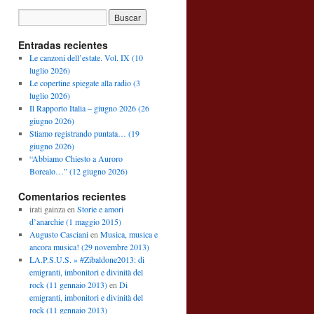
Entradas recientes
Le canzoni dell’estate. Vol. IX (10
luglio 2026)
Le copertine spiegate alla radio (3
luglio 2026)
Il Rapporto Italia – giugno 2026 (26
giugno 2026)
Stiamo registrando puntata… (19
giugno 2026)
“Abbiamo Chiesto a Auroro
Borealo…” (12 giugno 2026)
Comentarios recientes
irati gainza
en
Storie e amori
d’anarchie (1 maggio 2015)
Augusto Casciani
en
Musica, musica e
ancora musica! (29 novembre 2013)
LA.P.S.U.S. » #Zibaldone2013: di
emigranti, imbonitori e divinità del
rock (11 gennaio 2013)
en
Di
emigranti, imbonitori e divinità del
rock (11 gennaio 2013)