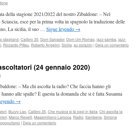
ldone
ta della stagione 2021/2022 del nostro Zibaldone: – Nel
 Sciascia, esce per la prima volta in spagnolo la traduzione delle
iano, La sicilia, il suo …
Sigue leyendo
→
o staglianò
,
Calibro 35
,
Dom Salvador
,
Dom Um Romao
,
jazz-samba
,
jazz-
i
,
Riccardo Pittau
,
Roberto Angelini
,
Sicilia
,
su corazón
|
Deja un comentario
 ascoltatori (24 gennaio 2020)
e
ibaldone: – Ma chi ascolta la radio? Che faccia hanno gli
rie hanno alle spalle? È questa la domanda che si è fatta Susanna
leyendo
→
atori
,
Buzzy Lao
,
Calibro 35
,
Che musica si fa oggi in Italia
,
Chi ascolta la
rieri
,
Marco Revelli
,
Massimiliano Larocca
,
Radio
,
Sambene
,
Simona
bopopulismo
|
Deja un comentario