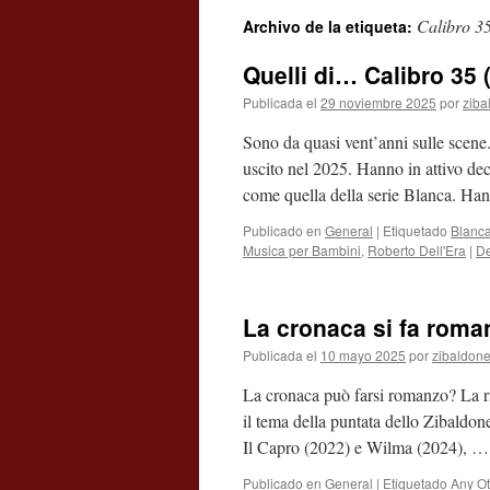
Calibro 3
Archivo de la etiqueta:
contenido
Quelli di… Calibro 35
Publicada el
29 noviembre 2025
por
ziba
Sono da quasi vent’anni sulle scene.
uscito nel 2025. Hanno in attivo dec
come quella della serie Blanca. Han
Publicado en
General
|
Etiquetado
Blanc
Musica per Bambini
,
Roberto Dell'Era
|
De
La cronaca si fa roma
Publicada el
10 mayo 2025
por
zibaldon
La cronaca può farsi romanzo? La r
il tema della puntata dello Zibaldon
Il Capro (2022) e Wilma (2024), 
Publicado en
General
|
Etiquetado
Any Ot