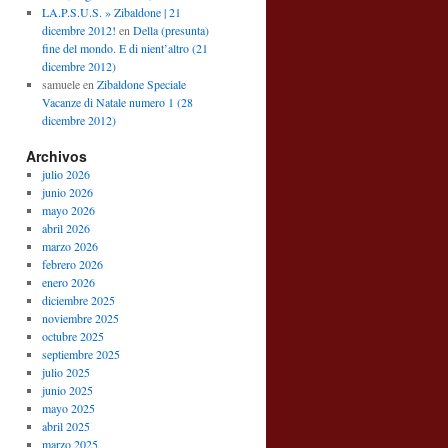
LA.P.S.U.S. » Zibaldone | 21
dicembre 2012!
en
Della (presunta)
fine del mondo. E di nient’altro (21
dicembre 2012)
samuele
en
Zibaldone Speciale
Vacanze di Natale numero 1 (28
dicembre 2012)
Archivos
julio 2026
junio 2026
mayo 2026
abril 2026
marzo 2026
febrero 2026
enero 2026
diciembre 2025
noviembre 2025
octubre 2025
septiembre 2025
julio 2025
junio 2025
mayo 2025
abril 2025
marzo 2025