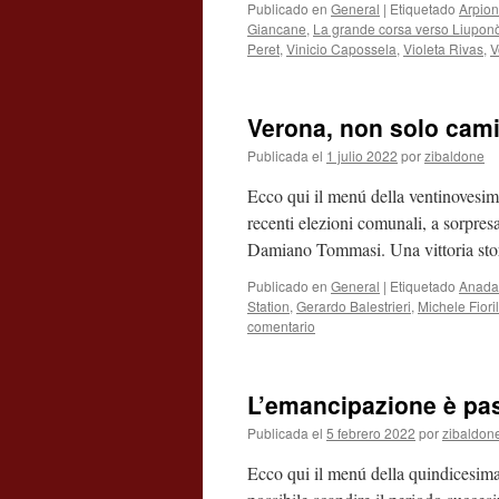
Publicado en
General
|
Etiquetado
Arpion
Giancane
,
La grande corsa verso Liupon
Peret
,
Vinicio Capossela
,
Violeta Rivas
,
V
Verona, non solo camic
Publicada el
1 julio 2022
por
zibaldone
Ecco qui il menú della ventinovesim
recenti elezioni comunali, a sorpresa
Damiano Tommasi. Una vittoria stor
Publicado en
General
|
Etiquetado
Anada 
Station
,
Gerardo Balestrieri
,
Michele Fioril
comentario
L’emancipazione è pass
Publicada el
5 febrero 2022
por
zibaldon
Ecco qui il menú della quindicesima