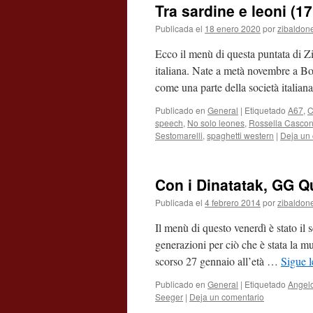
Tra sardine e leoni (1
Publicada el
18 enero 2020
por
zibaldon
Ecco il menù di questa puntata di Z
italiana. Nate a metà novembre a Bol
come una parte della società italia
Publicado en
General
|
Etiquetado
A67
,
C
speech
,
No solo leones
,
Rossella Casco
Sestomarelli
,
spaghetti western
|
Deja un
Con i Dinatatak, GG Qu
Publicada el
4 febrero 2014
por
zibaldon
Il menù di questo venerdì è stato il
generazioni per ciò che è stata la mu
scorso 27 gennaio all’età …
Sigue 
Publicado en
General
|
Etiquetado
Angel
Seeger
|
Deja un comentario