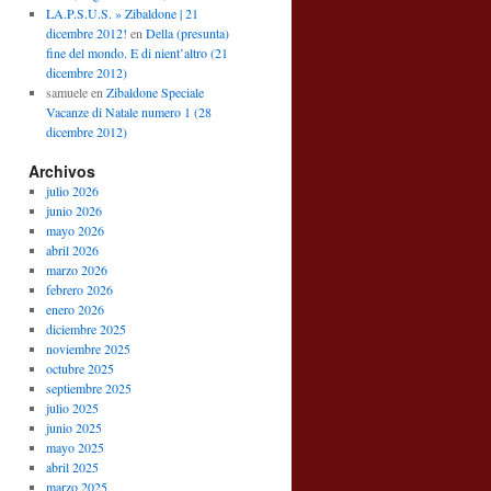
LA.P.S.U.S. » Zibaldone | 21
dicembre 2012!
en
Della (presunta)
fine del mondo. E di nient’altro (21
dicembre 2012)
samuele
en
Zibaldone Speciale
Vacanze di Natale numero 1 (28
dicembre 2012)
Archivos
julio 2026
junio 2026
mayo 2026
abril 2026
marzo 2026
febrero 2026
enero 2026
diciembre 2025
noviembre 2025
octubre 2025
septiembre 2025
julio 2025
junio 2025
mayo 2025
abril 2025
marzo 2025