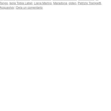
 Tango
,
Isola Tobia Label
,
Liana Marino
,
Maradona
,
olden
,
Patrizio Trampetti
,
 Acquaviva
|
Deja un comentario