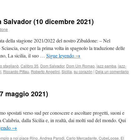
m Salvador (10 dicembre 2021)
ldone
ta della stagione 2021/2022 del nostro Zibaldone: – Nel
 Sciascia, esce per la prima volta in spagnolo la traduzione delle
iano, La sicilia, il suo …
Sigue leyendo
→
o staglianò
,
Calibro 35
,
Dom Salvador
,
Dom Um Romao
,
jazz-samba
,
jazz-
i
,
Riccardo Pittau
,
Roberto Angelini
,
Sicilia
,
su corazón
|
Deja un comentario
(7 maggio 2021)
mo spostati verso sud per conoscere e ascoltare progetti, suoni e
a Calabria, dalla Sicilia e, in realtà, dai molti sud del mondo. Qui
eyendo
→
mpio a noi piace Rino
,
Andrea Parodi
,
Carlo Mercadante
,
CubeLoose
,
El