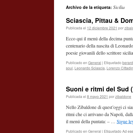
Sicilia
Archivo de la etiqueta:
contenido
Sciascia, Pittau & Do
Publicada el
12 diciembre 2021
por
ziba
Ecco qui il menú della decima punta
centenario della nascita di Leonardo
poesie giovanili dello scrittore sicil
Publicado en
General
|
Etiquetado
berard
soul
,
Leonardo Sciascia
,
Lorenzo Cittadin
Suoni e ritmi del Sud 
Publicada el
8 mayo 2021
por
zibaldone
Nello Zibaldone di quest’oggi ci sia
ritmi che ci arrivano da Napoli, dall
il menú della puntata: – …
Sigue l
Publicado en
General
|
Etiquetado
Ad ese