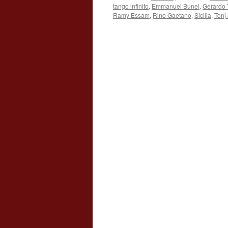
tango infinito
,
Emmanuel Bunel
,
Gerardo
Ramy Essam
,
Rino Gaetano
,
Sicilia
,
Tonj