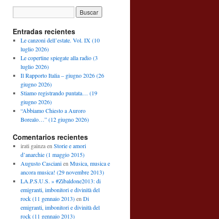
Entradas recientes
Le canzoni dell’estate. Vol. IX (10
luglio 2026)
Le copertine spiegate alla radio (3
luglio 2026)
Il Rapporto Italia – giugno 2026 (26
giugno 2026)
Stiamo registrando puntata… (19
giugno 2026)
“Abbiamo Chiesto a Auroro
Borealo…” (12 giugno 2026)
Comentarios recientes
irati gainza
en
Storie e amori
d’anarchie (1 maggio 2015)
Augusto Casciani
en
Musica, musica e
ancora musica! (29 novembre 2013)
LA.P.S.U.S. » #Zibaldone2013: di
emigranti, imbonitori e divinità del
rock (11 gennaio 2013)
en
Di
emigranti, imbonitori e divinità del
rock (11 gennaio 2013)