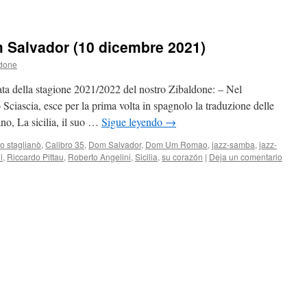
m Salvador (10 dicembre 2021)
ldone
ta della stagione 2021/2022 del nostro Zibaldone: – Nel
 Sciascia, esce per la prima volta in spagnolo la traduzione delle
iano, La sicilia, il suo …
Sigue leyendo
→
o staglianò
,
Calibro 35
,
Dom Salvador
,
Dom Um Romao
,
jazz-samba
,
jazz-
i
,
Riccardo Pittau
,
Roberto Angelini
,
Sicilia
,
su corazón
|
Deja un comentario