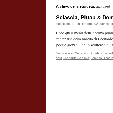
jazz-soul
Archivo de la etiqueta:
contenido
Sciascia, Pittau & Do
Publicada el
12 diciembre 2021
por
ziba
Ecco qui il menú della decima punta
centenario della nascita di Leonardo
poesie giovanili dello scrittore sicil
Publicado en
General
|
Etiquetado
berard
soul
,
Leonardo Sciascia
,
Lorenzo Cittadin