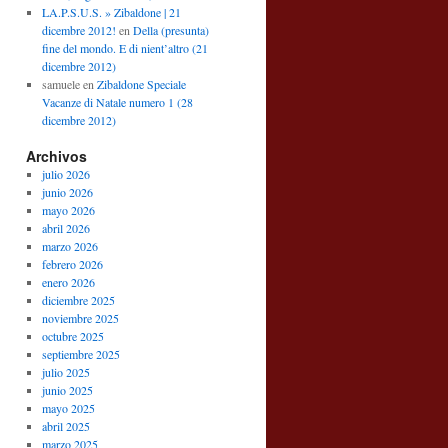
LA.P.S.U.S. » Zibaldone | 21
dicembre 2012!
en
Della (presunta)
fine del mondo. E di nient’altro (21
dicembre 2012)
samuele
en
Zibaldone Speciale
Vacanze di Natale numero 1 (28
dicembre 2012)
Archivos
julio 2026
junio 2026
mayo 2026
abril 2026
marzo 2026
febrero 2026
enero 2026
diciembre 2025
noviembre 2025
octubre 2025
septiembre 2025
julio 2025
junio 2025
mayo 2025
abril 2025
marzo 2025