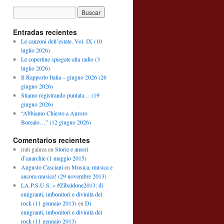
Entradas recientes
Le canzoni dell’estate. Vol. IX (10
luglio 2026)
Le copertine spiegate alla radio (3
luglio 2026)
Il Rapporto Italia – giugno 2026 (26
giugno 2026)
Stiamo registrando puntata… (19
giugno 2026)
“Abbiamo Chiesto a Auroro
Borealo…” (12 giugno 2026)
Comentarios recientes
irati gainza
en
Storie e amori
d’anarchie (1 maggio 2015)
Augusto Casciani
en
Musica, musica e
ancora musica! (29 novembre 2013)
LA.P.S.U.S. » #Zibaldone2013: di
emigranti, imbonitori e divinità del
rock (11 gennaio 2013)
en
Di
emigranti, imbonitori e divinità del
rock (11 gennaio 2013)