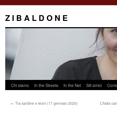
Z I B A L D O N E
Saltar
Chi siamo
In the Streets
In the Net
Siti amici
Conta
al
←
Tra sardine e leoni (17 gennaio 2020)
L’Italia c
contenido