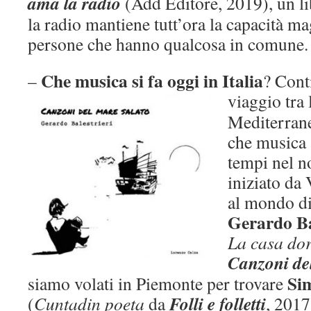
ama la radio
(Add Editore, 2019), un l
la radio mantiene tutt’ora la capacità mag
persone che hanno qualcosa in comune.
Che musica si fa oggi in Italia
–
? Cont
viaggio tra 
Mediterrane
che musica s
tempi nel n
iniziato da
al mondo di
Gerardo Ba
La casa do
Canzoni de
Si
siamo volati in Piemonte per trovare
Folli e folletti
(
Cuntadin poeta
da
, 2017