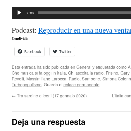
Reproductor
00:00
de
audio
Podcast:
Reproducir en una nueva venta
Condividi:
Facebook
Twitter
Esta entrada ha sido publicada en
General
y etiquetada como
A
Che musica si fa oggi in Italia
,
Chi ascolta la radio
,
Frisino
,
Gary
Revelli
,
Massimiliano Larocca
,
Radio
,
Sambene
,
Simona Colon
Turbopopulismo
. Guarda el
enlace permanente
.
←
Tra sardine e leoni (17 gennaio 2020)
L’Italia c
Deja una respuesta