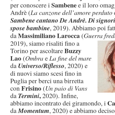
Sambene
per conoscere i
e il loro omag
Andrè (
La canzone dell’amore perduto
Sambene cantano De Andrè. Di signori d
spose bambine
, 2019). Abbiamo poi fat
Massimiliano Larocca
da
(
Guerra fre
2019), siamo risaliti fino a
Buzzy
Torino per ascoltare
Lao
(
Ombra
e
La fine del mare
Universo/Riflesso
da
, 2020) e
di nuovi siamo scesi fino in
Puglia per berci una birretta
Frisino
con
(
Un paio di Vans
,
Termini
da
2020). Infine,
Ca
abbiamo incontrato dei giramondo, i
Momentum
da
, 2020) e abbiamo deciso 