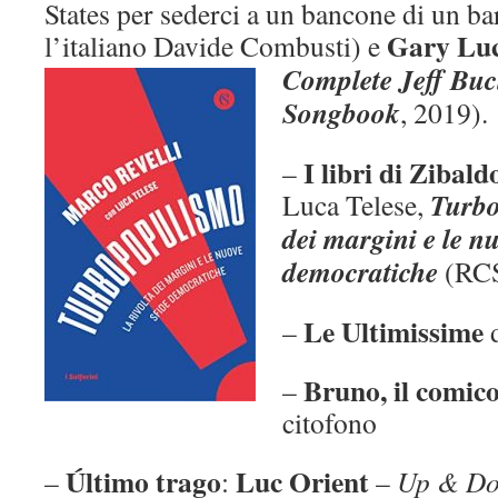
States per sederci a un bancone di un b
Gary Lu
l’italiano Davide Combusti) e
Complete Jeff Buc
Songbook
, 2019).
I libri di Zibald
–
Turbo
Luca Telese,
dei margini e le nu
democratiche
(RCS
Le Ultimissime
–
Bruno, il comico
–
citofono
Último trago
Luc Orient
–
:
–
Up & D