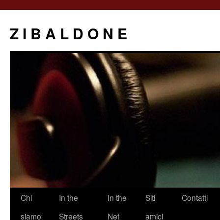
Z I B A L D O N E
Saltar
Chi
In the
In the
Siti
Contatti
al
siamo
Streets
Net
amici