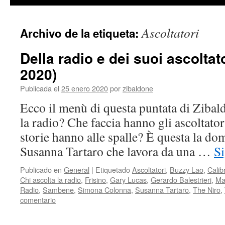
contenido
Ascoltatori
Archivo de la etiqueta:
Della radio e dei suoi ascoltat
2020)
Publicada el
25 enero 2020
por
zibaldone
Ecco il menù di questa puntata di Zibal
la radio? Che faccia hanno gli ascoltator
storie hanno alle spalle? È questa la dom
Susanna Tartaro che lavora da una …
S
Publicado en
General
|
Etiquetado
Ascoltatori
,
Buzzy Lao
,
Calib
Chi ascolta la radio
,
Frisino
,
Gary Lucas
,
Gerardo Balestrieri
,
Ma
Radio
,
Sambene
,
Simona Colonna
,
Susanna Tartaro
,
The Niro
,
comentario