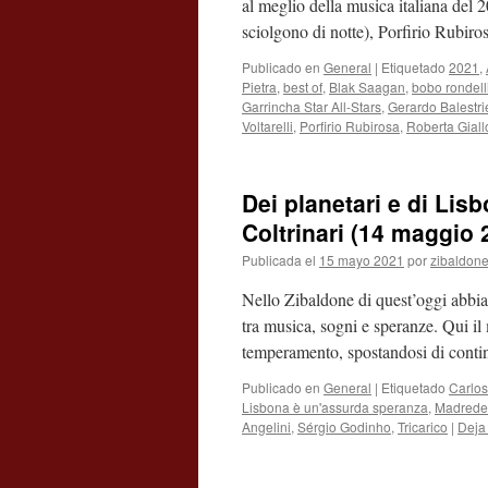
al meglio della musica italiana del 
sciolgono di notte), Porfirio Rubi
Publicado en
General
|
Etiquetado
2021
,
Pietra
,
best of
,
Blak Saagan
,
bobo rondell
Garrincha Star All-Stars
,
Gerardo Balestri
Voltarelli
,
Porfirio Rubirosa
,
Roberta Giall
Dei planetari e di Lis
Coltrinari (14 maggio 
Publicada el
15 mayo 2021
por
zibaldon
Nello Zibaldone di quest’oggi abbia
tra musica, sogni e speranze. Qui i
temperamento, spostandosi di con
Publicado en
General
|
Etiquetado
Carlo
Lisbona è un'assurda speranza
,
Madrede
Angelini
,
Sérgio Godinho
,
Tricarico
|
Deja