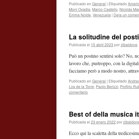
Publicado en
General
|
Etiquetado
Americ
Moni Ovadia
,
Marco Castello
,
Nicolás Ma
Emma Nolde
,
Venezuela
|
Deja un comen
La solitudine del post
Publicada el
15 abril 2023
por
zibaldone
Può un postino sentirsi solo? No, n
lavoro che, purtroppo, con la digita
facciamo però a modo nostro, attra
Publicado en
General
|
Etiquetado
Andreo
Los de la Torre
,
Paolo Berizzi
,
Porfirio Ru
comentario
Best of della musica i
Publicada el
23 enero 2022
por
zibaldon
Ecco qui la scaletta della tredicesi