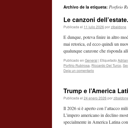
Porfirio R
Archivo de la etiqueta:
contenido
Le canzoni dell’estate.
Publicada el
11 julio 2026
por
zibaldone
E dunque, poteva finire in altro m
mai retorica, ed ecco quindi un nuovo
qualunque canzone che risponda al
Publicado en
General
|
Etiquetado
Adria
Porfirio Rubirosa
,
Riccardo Del Turco
,
Sex
Deja un comentario
Trump e l’America Lat
Publicada el
24 enero 2026
por
zibaldon
Il 2026 si è aperto con l’attacco mi
L’impero americano in declino mostra
specialmente in America Latina c