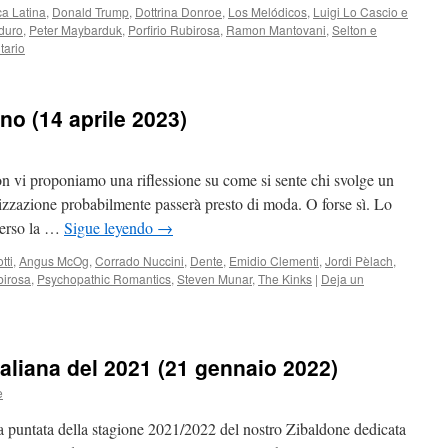
a Latina
,
Donald Trump
,
Dottrina Donroe
,
Los Melódicos
,
Luigi Lo Cascio e
duro
,
Peter Maybarduk
,
Porfirio Rubirosa
,
Ramon Mantovani
,
Selton e
tario
ino (14 aprile 2023)
on vi proponiamo una riflessione su come si sente chi svolge un
lizzazione probabilmente passerà presto di moda. O forse sì. Lo
verso la …
Sigue leyendo
→
tti
,
Angus McOg
,
Corrado Nuccini
,
Dente
,
Emidio Clementi
,
Jordi Pèlach
,
birosa
,
Psychopathic Romantics
,
Steven Munar
,
The Kinks
|
Deja un
taliana del 2021 (21 gennaio 2022)
e
ma puntata della stagione 2021/2022 del nostro Zibaldone dedicata