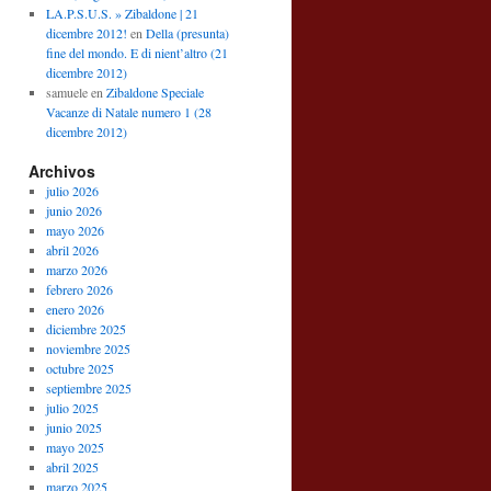
LA.P.S.U.S. » Zibaldone | 21
dicembre 2012!
en
Della (presunta)
fine del mondo. E di nient’altro (21
dicembre 2012)
samuele
en
Zibaldone Speciale
Vacanze di Natale numero 1 (28
dicembre 2012)
Archivos
julio 2026
junio 2026
mayo 2026
abril 2026
marzo 2026
febrero 2026
enero 2026
diciembre 2025
noviembre 2025
octubre 2025
septiembre 2025
julio 2025
junio 2025
mayo 2025
abril 2025
marzo 2025