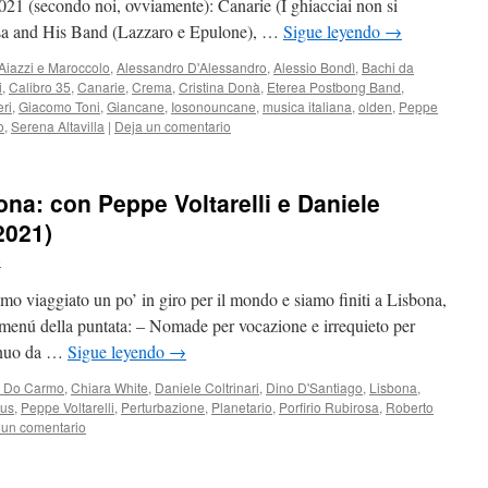
2021 (secondo noi, ovviamente): Canarie (I ghiacciai non si
rosa and His Band (Lazzaro e Epulone), …
Sigue leyendo
→
Aiazzi e Maroccolo
,
Alessandro D'Alessandro
,
Alessio Bondì
,
Bachi da
i
,
Calibro 35
,
Canarie
,
Crema
,
Cristina Donà
,
Eterea Postbong Band
,
eri
,
Giacomo Toni
,
Giancane
,
Iosonouncane
,
musica italiana
,
olden
,
Peppe
o
,
Serena Altavilla
|
Deja un comentario
bona: con Peppe Voltarelli e Daniele
2021)
e
mo viaggiato un po’ in giro per il mondo e siamo finiti a Lisbona,
l menú della puntata: – Nomade per vocazione e irrequieto per
tinuo da …
Sigue leyendo
→
s Do Carmo
,
Chiara White
,
Daniele Coltrinari
,
Dino D'Santiago
,
Lisbona
,
us
,
Peppe Voltarelli
,
Perturbazione
,
Planetario
,
Porfirio Rubirosa
,
Roberto
 un comentario