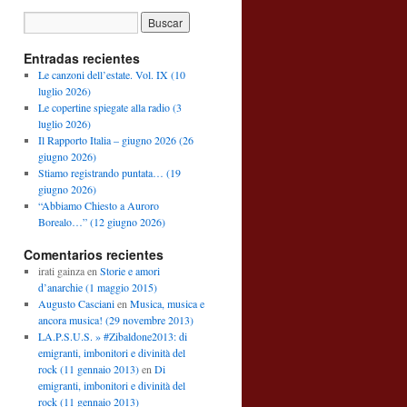
Entradas recientes
Le canzoni dell’estate. Vol. IX (10
luglio 2026)
Le copertine spiegate alla radio (3
luglio 2026)
Il Rapporto Italia – giugno 2026 (26
giugno 2026)
Stiamo registrando puntata… (19
giugno 2026)
“Abbiamo Chiesto a Auroro
Borealo…” (12 giugno 2026)
Comentarios recientes
irati gainza
en
Storie e amori
d’anarchie (1 maggio 2015)
Augusto Casciani
en
Musica, musica e
ancora musica! (29 novembre 2013)
LA.P.S.U.S. » #Zibaldone2013: di
emigranti, imbonitori e divinità del
rock (11 gennaio 2013)
en
Di
emigranti, imbonitori e divinità del
rock (11 gennaio 2013)