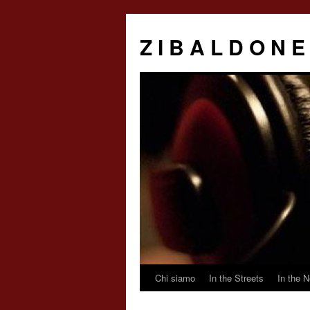
Z I B A L D O N E
Chi siamo
In the Streets
In the N
Saltar
al