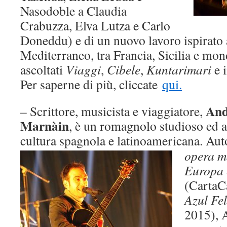
Nasodoble a Claudia
Crabuzza, Elva Lutza e Carlo
Doneddu) e di un nuovo lavoro ispirato 
Mediterraneo, tra Francia, Sicilia e mo
ascoltati
Viaggi
,
Cibele
,
Kuntarimari
e 
Per saperne di più, cliccate
qui.
And
– Scrittore, musicista e viaggiatore,
Marnàin
, è un romagnolo studioso ed a
cultura spagnola e latinoamericana. Aut
opera m
Europa 
(CartaCa
Azul Fe
2015), 