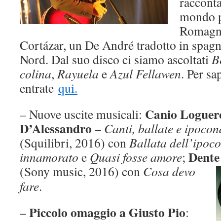
racconta
mondo p
Romagna
Cortázar, un De André tradotto in spagno
Nord. Dal suo disco ci siamo ascoltati
B
colina
,
Rayuela
e
Azul Fellawen
. Per sa
entrate
qui.
Canio Loguer
– Nuove uscite musicali:
D’Alessandro
–
Canti, ballate e ipoco
(Squilibri, 2016) con
Ballata dell’ipoco
Dent
innamorato
e
Quasi fosse amore
;
(Sony music, 2016) con
Cosa devo
fare
.
Piccolo omaggio a Giusto Pio
–
: