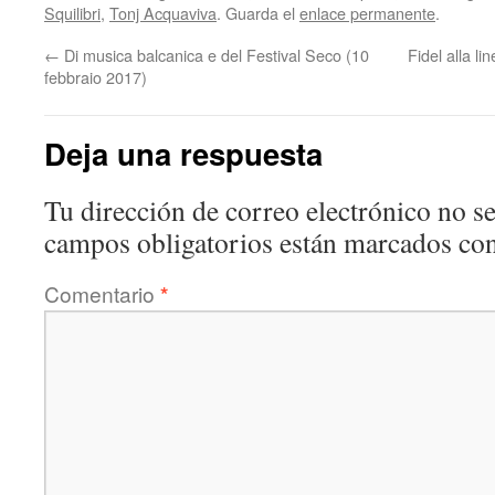
Squilibri
,
Tonj Acquaviva
. Guarda el
enlace permanente
.
←
Di musica balcanica e del Festival Seco (10
Fidel alla li
febbraio 2017)
Deja una respuesta
Tu dirección de correo electrónico no se
campos obligatorios están marcados co
Comentario
*