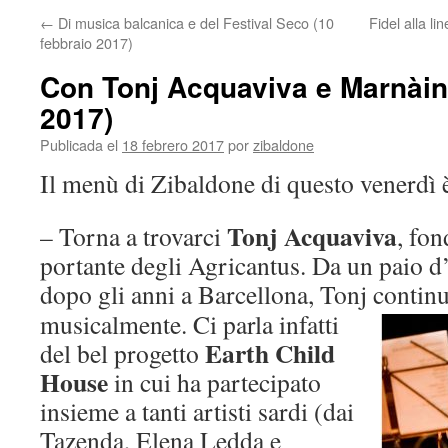
←
Di musica balcanica e del Festival Seco (10
Fidel alla li
contenido
febbraio 2017)
Con Tonj Acquaviva e Marnàin 
2017)
Publicada el
18 febrero 2017
por
zibaldone
Il menù di Zibaldone di questo venerdì è
Tonj Acquaviva
– Torna a trovarci
, fon
portante degli Agricantus. Da un paio d
dopo gli anni a Barcellona, Tonj continu
musicalmente. Ci parla infatti
Earth Child
del bel progetto
House
in cui ha partecipato
insieme a tanti artisti sardi (dai
Tazenda, Elena Ledda e