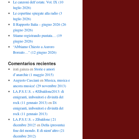
Le canzoni dell’estate. Vol. IX (10
luglio 2026)
Le copertine spiegate alla radio (3
luglio 2026)
Il Rapporto Italia – giugno 2026 (26
giugno 2026)
Stiamo registrando puntata… (19
giugno 2026)
“Abbiamo Chiesto a Auroro
Borealo…” (12 giugno 2026)
Comentarios recientes
irati gainza
en
Storie e amori
d’anarchie (1 maggio 2015)
Augusto Casciani
en
Musica, musica e
ancora musica! (29 novembre 2013)
LA.P.S.U.S. » #Zibaldone2013: di
emigranti, imbonitori e divinità del
rock (11 gennaio 2013)
en
Di
emigranti, imbonitori e divinità del
rock (11 gennaio 2013)
LA.P.S.U.S. » Zibaldone | 21
dicembre 2012!
en
Della (presunta)
fine del mondo. E di nient’altro (21
dicembre 2012)