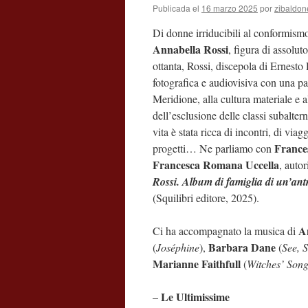
Publicada el
16 marzo 2025
por
zibaldon
Di donne irriducibili al conformismo
Annabella Rossi
, figura di assoluto
ottanta, Rossi, discepola di Ernest
fotografica e audiovisiva con una par
Meridione, alla cultura materiale e a
dell’esclusione delle classi subalter
vita è stata ricca di incontri, di viagg
France
progetti… Ne parliamo con
Francesca Romana Uccella
, autor
Rossi. Album di famiglia di un’an
(Squilibri editore, 2025).
A
Ci ha accompagnato la musica di
Barbara Dane
(
Joséphine
),
(
See, 
Marianne Faithfull
(
Witches’ Son
Le Ultimissime
–