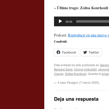
– Último trago: Zoitsa Kourkouli
Reproductor
00:00
de
audio
Podcast:
Reproducir en una nueva 
Condividi:
Facebook
Twitter
Esta entrada ha sido publicada en
Gener
Barbara Dane
,
Donne irriducibili
,
etnograf
Ciampi
,
Zoitsa Kourkouli
. Guarda el
enla
←
Il caso Paragon (7 marzo 2025)
Deja una respuesta