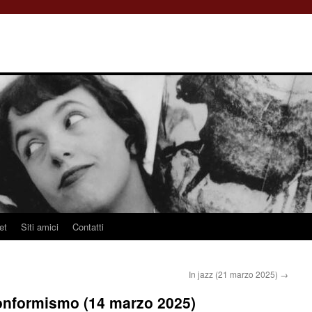
et
Siti amici
Contatti
In jazz (21 marzo 2025)
→
 conformismo (14 marzo 2025)