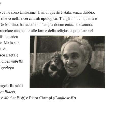
e
 ce ne sono tantissime. Una di queste è stata, senza dubbio,
ricerca antropologica
 rilievo nella
. Tra gli anni cinquanta e
o De Martino, ha raccolto un’ampia documentazione sonora,
ticolare attenzione alle
forme della religiosità popolare nel
lla tematica
ne. Ma la sua
i, di
sco Faeta e
i di
Annabella
tropologa
ngela Baraldi
See Rider
),
Piero Ciampi
g
e
Mother Wolf
) e
(
Confiteor #0
).