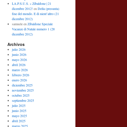
LA.P.S.U.S. » Zibaldone | 21
dicembre 2012!
en
Della (presunta)
fine del mondo. E di nient’altro (21
dicembre 2012)
samuele
en
Zibaldone Speciale
Vacanze di Natale numero 1 (28
dicembre 2012)
Archivos
julio 2026
junio 2026
mayo 2026
abril 2026
marzo 2026
febrero 2026
enero 2026
diciembre 2025
noviembre 2025
octubre 2025
septiembre 2025
julio 2025
junio 2025
mayo 2025
abril 2025
marzo 2025