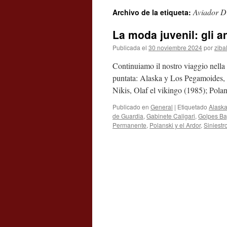
Aviador D
Archivo de la etiqueta:
contenido
La moda juvenil: gli a
Publicada el
30 noviembre 2024
por
ziba
Continuiamo il nostro viaggio nella
puntata: Alaska y Los Pegamoides, 
Nikis, Olaf el vikingo (1985); Pol
Publicado en
General
|
Etiquetado
Alask
de Guardia
,
Gabinete Caligari
,
Golpes Ba
Permanente
,
Polanski y el Ardor
,
Siniestr