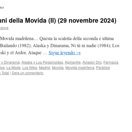
ro
nni della Movida (II) (29 novembre 2024)
ldone
 Movida madrilena… Questa la scaletta della seconda e ultima
Bailando (1982); Alaska y Dinarama, Ni tú ni nadie (1984); Los
anski y el Ardor, Ataque …
Sigue leyendo
→
a y Dinarama
,
Alaska y Los Pegamoides
,
Alphaville
,
Aviador Dro
,
Farmacia
jos
,
La Mode
,
Los Nikis
,
Madrid
,
Movida
,
Movida madrilena
,
Parálisis
o Total
|
Deja un comentario