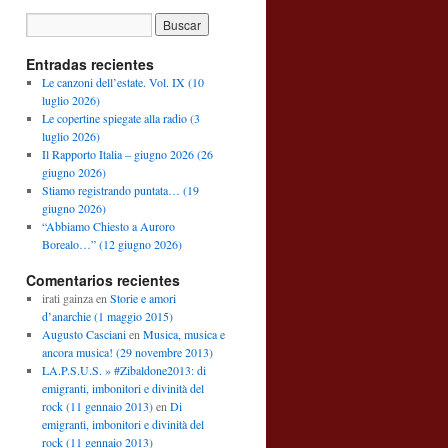
Entradas recientes
Le canzoni dell’estate. Vol. IX (10
luglio 2026)
Le copertine spiegate alla radio (3
luglio 2026)
Il Rapporto Italia – giugno 2026 (26
giugno 2026)
Stiamo registrando puntata… (19
giugno 2026)
“Abbiamo Chiesto a Auroro
Borealo…” (12 giugno 2026)
Comentarios recientes
irati gainza
en
Storie e amori
d’anarchie (1 maggio 2015)
Augusto Casciani
en
Musica, musica e
ancora musica! (29 novembre 2013)
LA.P.S.U.S. » #Zibaldone2013: di
emigranti, imbonitori e divinità del
rock (11 gennaio 2013)
en
Di
emigranti, imbonitori e divinità del
rock (11 gennaio 2013)