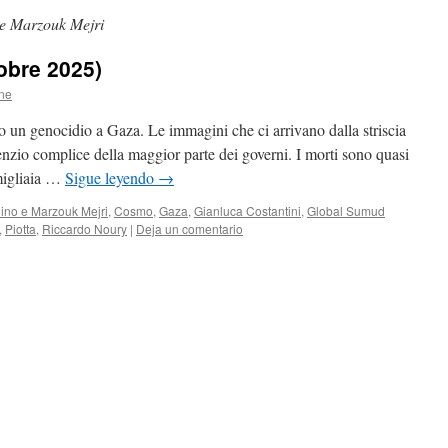
 e Marzouk Mejri
tobre 2025)
ne
 un genocidio a Gaza. Le immagini che ci arrivano dalla striscia
enzio complice della maggior parte dei governi. I morti sono quasi
 migliaia …
Sigue leyendo
→
ino e Marzouk Mejri
,
Cosmo
,
Gaza
,
Gianluca Costantini
,
Global Sumud
,
Piotta
,
Riccardo Noury
|
Deja un comentario