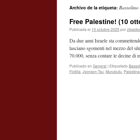
Bassolino
Archivo de la etiqueta:
contenido
Free Palestine! (10 ot
Publicada el
10 octubre 2025
por
zibaldo
Da due anni Israele sta commettendo
lasciano sgomenti nel mezzo del sil
70.000, senza contare le decine di
Publicado en
General
|
Etiquetado
Bassol
Flotilla
,
Jyonson Tsu
,
Murubutu
,
Palestina