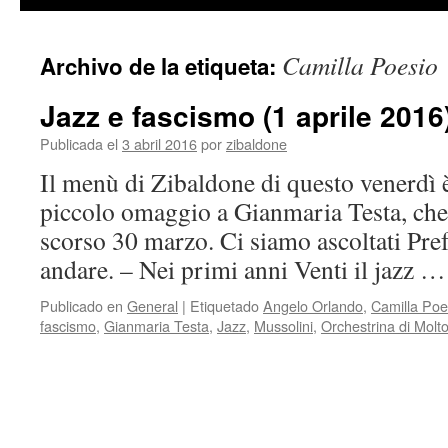
contenido
Camilla Poesio
Archivo de la etiqueta:
Jazz e fascismo (1 aprile 2016
Publicada el
3 abril 2016
por
zibaldone
Il menù di Zibaldone di questo venerdì è
piccolo omaggio a Gianmaria Testa, che c
scorso 30 marzo. Ci siamo ascoltati Pre
andare. – Nei primi anni Venti il jazz 
Publicado en
General
|
Etiquetado
Angelo Orlando
,
Camilla Poe
fascismo
,
Gianmaria Testa
,
Jazz
,
Mussolini
,
Orchestrina di Molt