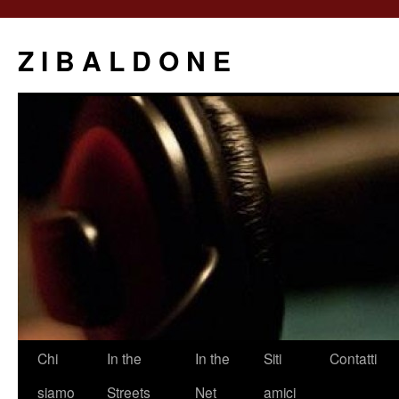
Z I B A L D O N E
Saltar
Chi
In the
In the
Siti
Contatti
al
siamo
Streets
Net
amici