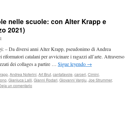
ole nelle scuole: con Alter Krapp e
zo 2021)
e
gi: – Da diversi anni Alter Krapp, pseudonimo di Andrea
i riformatori catalani per avvicinare i ragazzi all’arte. Attraverso
izzati dei collages a partire …
Sigue leyendo
→
Krapp
,
Andrea Noferini
,
Art Brut
,
cantafavole
,
carceri
,
Cimini
,
fono
,
Gianluca Lalli
,
Gianni Rodari
,
Giovanni Vargiu
,
Joe Strummer
,
Deja un comentario