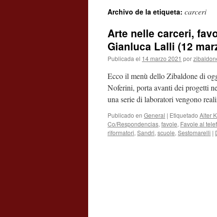
carceri
Archivo de la etiqueta:
contenido
Arte nelle carceri, fav
Gianluca Lalli (12 mar
Publicada el
14 marzo 2021
por
zibaldon
Ecco il menù dello Zibaldone di og
Noferini, porta avanti dei progetti ne
una serie di laboratori vengono real
Publicado en
General
|
Etiquetado
Alter 
Co/Respondencias
,
favole
,
Favole al tele
riformatori
,
Sandri
,
scuole
,
Sestomarelli
|