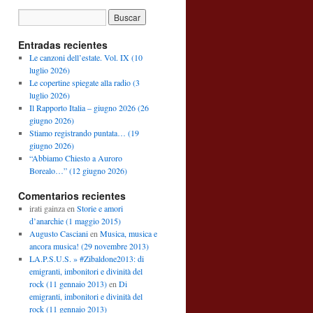
Entradas recientes
Le canzoni dell’estate. Vol. IX (10
luglio 2026)
Le copertine spiegate alla radio (3
luglio 2026)
Il Rapporto Italia – giugno 2026 (26
giugno 2026)
Stiamo registrando puntata… (19
giugno 2026)
“Abbiamo Chiesto a Auroro
Borealo…” (12 giugno 2026)
Comentarios recientes
irati gainza
en
Storie e amori
d’anarchie (1 maggio 2015)
Augusto Casciani
en
Musica, musica e
ancora musica! (29 novembre 2013)
LA.P.S.U.S. » #Zibaldone2013: di
emigranti, imbonitori e divinità del
rock (11 gennaio 2013)
en
Di
emigranti, imbonitori e divinità del
rock (11 gennaio 2013)