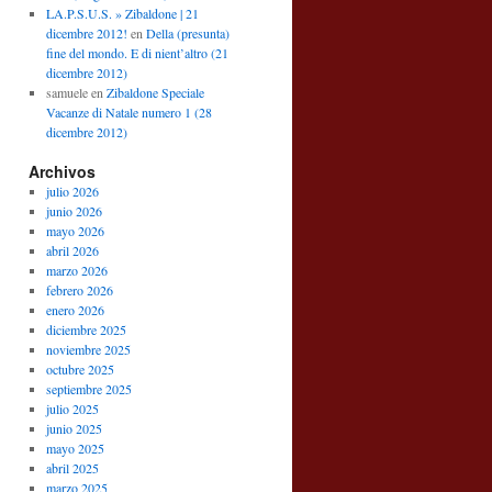
LA.P.S.U.S. » Zibaldone | 21
dicembre 2012!
en
Della (presunta)
fine del mondo. E di nient’altro (21
dicembre 2012)
samuele
en
Zibaldone Speciale
Vacanze di Natale numero 1 (28
dicembre 2012)
Archivos
julio 2026
junio 2026
mayo 2026
abril 2026
marzo 2026
febrero 2026
enero 2026
diciembre 2025
noviembre 2025
octubre 2025
septiembre 2025
julio 2025
junio 2025
mayo 2025
abril 2025
marzo 2025