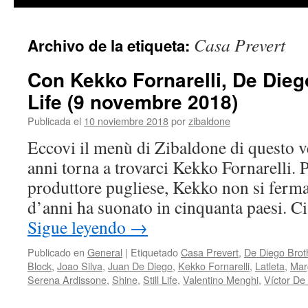
contenido
Casa Prevert
Archivo de la etiqueta:
Con Kekko Fornarelli, De Diego
Life (9 novembre 2018)
Publicada el
10 noviembre 2018
por
zibaldone
Eccovi il menù di Zibaldone di questo 
anni torna a trovarci Kekko Fornarelli. 
produttore pugliese, Kekko non si ferm
d’anni ha suonato in cinquanta paesi. C
Sigue leyendo
→
Publicado en
General
|
Etiquetado
Casa Prevert
,
De Diego Brot
Block
,
Joao Silva
,
Juan De Diego
,
Kekko Fornarelli
,
Latleta
,
Mar
Serena Ardissone
,
Shine
,
Still Life
,
Valentino Menghi
,
Víctor De