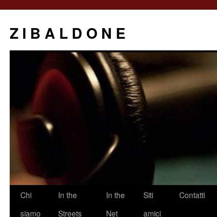
Z I B A L D O N E
Saltar
Chi
In the
In the
Siti
Contatti
al
siamo
Streets
Net
amici