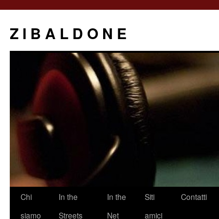
Z I B A L D O N E
Saltar
Chi
In the
In the
Siti
Contatti
al
siamo
Streets
Net
amici