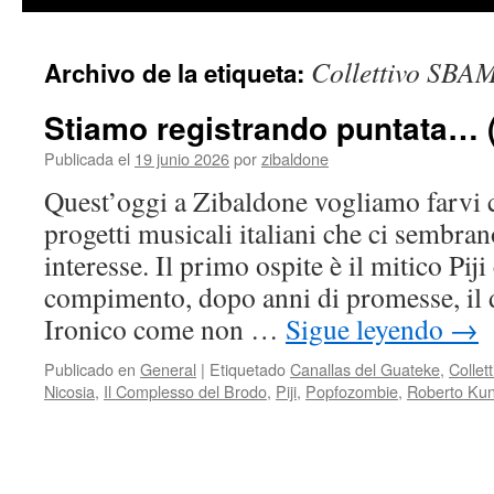
contenido
Collettivo SBA
Archivo de la etiqueta:
Stiamo registrando puntata… 
Publicada el
19 junio 2026
por
zibaldone
Quest’oggi a Zibaldone vogliamo farvi 
progetti musicali italiani che ci sembran
interesse. Il primo ospite è il mitico Piji
compimento, dopo anni di promesse, il 
Ironico come non …
Sigue leyendo
→
Publicado en
General
|
Etiquetado
Canallas del Guateke
,
Colle
Nicosia
,
Il Complesso del Brodo
,
Piji
,
Popfozombie
,
Roberto Kun