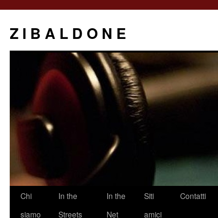
Z I B A L D O N E
Saltar
Chi
In the
In the
Siti
Contatti
al
siamo
Streets
Net
amici