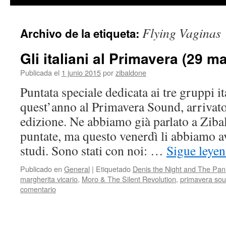
contenido
Flying Vaginas
Archivo de la etiqueta:
Gli italiani al Primavera (29 m
Publicada el
1 junio 2015
por
zibaldone
Puntata speciale dedicata ai tre gruppi it
quest’anno al Primavera Sound, arrivato
edizione. Ne abbiamo già parlato a Ziba
puntate, ma questo venerdì li abbiamo av
studi. Sono stati con noi: …
Sigue leye
Publicado en
General
|
Etiquetado
Denis the Night and The Pani
margherita vicario
,
Moro & The Silent Revolution
,
primavera so
comentario