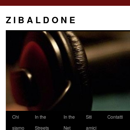
Z I B A L D O N E
Saltar
Chi
In the
In the
Siti
Contatti
al
siamo
Streets
Net
amici