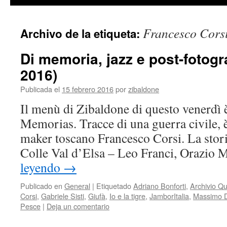
contenido
Francesco Cors
Archivo de la etiqueta:
Di memoria, jazz e post-fotogr
2016)
Publicada el
15 febrero 2016
por
zibaldone
Il menù di Zibaldone di questo venerdì è
Memorias. Tracce di una guerra civile, è
maker toscano Francesco Corsi. La storia 
Colle Val d’Elsa – Leo Franci, Orazio
leyendo
→
Publicado en
General
|
Etiquetado
Adriano Bonforti
,
Archivio Qu
Corsi
,
Gabriele Sisti
,
Giufà
,
Io e la tigre
,
JamborItalia
,
Massimo D
Pesce
|
Deja un comentario