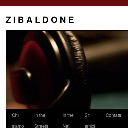
Z I B A L D O N E
Saltar
Chi
In the
In the
Siti
Contatti
al
siamo
Streets
Net
amici