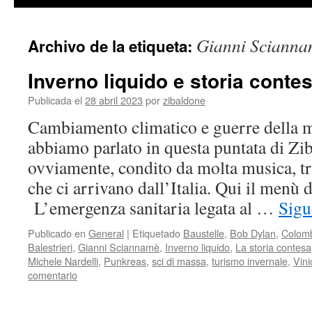
contenido
Gianni Scianna
Archivo de la etiqueta:
Inverno liquido e storia contes
Publicada el
28 abril 2023
por
zibaldone
Cambiamento climatico e guerre della 
abbiamo parlato in questa puntata di Ziba
ovviamente, condito da molta musica, tr
che ci arrivano dall’Italia. Qui il menù d
L’emergenza sanitaria legata al …
Sigu
Publicado en
General
|
Etiquetado
Baustelle
,
Bob Dylan
,
Colom
Balestrieri
,
Gianni Sciannamè
,
Inverno liquido
,
La storia contesa
Michele Nardelli
,
Punkreas
,
sci di massa
,
turismo invernale
,
Vini
comentario