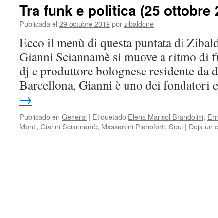
Tra funk e politica (25 ottobre
Publicada el
29 octubre 2019
por
zibaldone
Ecco il menù di questa puntata di Zibald
Gianni Sciannamè si muove a ritmo di fu
dj e produttore bolognese residente da 
Barcellona, Gianni è uno dei fondatori
→
Publicado en
General
|
Etiquetado
Elena Marisol Brandolini
,
Ern
Monti
,
Gianni Sciannamè
,
Massaroni Pianoforti
,
Soul
|
Deja un 