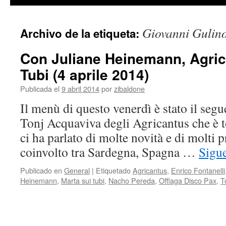
contenido
Giovanni Gulin
Archivo de la etiqueta:
Con Juliane Heinemann, Agric
Tubi (4 aprile 2014)
Publicada el
9 abril 2014
por
zibaldone
Il menù di questo venerdì è stato il segu
Tonj Acquaviva degli Agricantus che è to
ci ha parlato di molte novità e di molti 
coinvolto tra Sardegna, Spagna …
Sigu
Publicado en
General
|
Etiquetado
Agricantus
,
Enrico Fontanelli
Heinemann
,
Marta sui tubi
,
Nacho Pereda
,
Offlaga Disco Pax
,
T