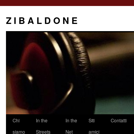
Z I B A L D O N E
Saltar
Chi
In the
In the
Siti
Contatti
al
siamo
Streets
Net
amici