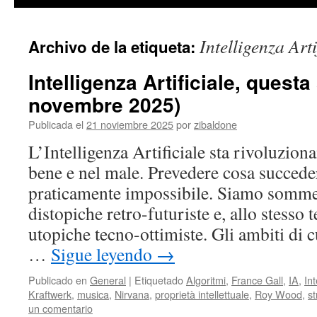
contenido
Intelligenza Arti
Archivo de la etiqueta:
Intelligenza Artificiale, quest
novembre 2025)
Publicada el
21 noviembre 2025
por
zibaldone
L’Intelligenza Artificiale sta rivoluzion
bene e nel male. Prevedere cosa succede
praticamente impossibile. Siamo sommer
distopiche retro-futuriste e, allo stesso 
utopiche tecno-ottimiste. Gli ambiti di
…
Sigue leyendo
→
Publicado en
General
|
Etiquetado
Algoritmi
,
France Gall
,
IA
,
Int
Kraftwerk
,
musica
,
Nirvana
,
proprietà intellettuale
,
Roy Wood
,
s
un comentario