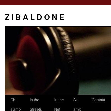
Z I B A L D O N E
Saltar
Chi
In the
In the
Siti
Contatti
al
siamo
Streets
Net
amici