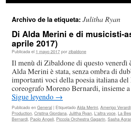
contenido
Julitha Ryan
Archivo de la etiqueta:
Di Alda Merini e di musicisti-a
aprile 2017)
Publicada el
1 mayo 2017
por
zibaldone
Il menù di Zibaldone di questo venerdì è
Alda Merini è stata, senza ombra di dub
importanti voci della poesia italiana del
coreografo Moreno Bernardi, insieme a
Sigue leyendo
→
Publicado en
General
|
Etiquetado
Alda Merini
,
Amerigo Verardi
Production
,
Cristina Giordana
,
Julitha Ryan
,
L'altra voce
,
La Bes
Bernardi
,
Paolo Angeli
,
Piccola Orchestra Gagarin
,
Sasha Agra