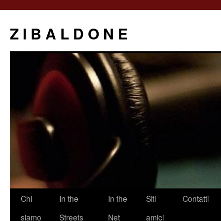
Z I B A L D O N E
Saltar
Chi
In the
In the
Siti
Contatti
al
siamo
Streets
Net
amici