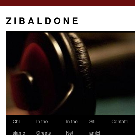
Z I B A L D O N E
Saltar
Chi
In the
In the
Siti
Contatti
al
siamo
Streets
Net
amici