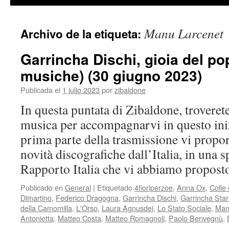
contenido
Manu Larcenet
Archivo de la etiqueta:
Garrincha Dischi, gioia del pop
musiche) (30 giugno 2023)
Publicada el
1 julio 2023
por
zibaldone
In questa puntata di Zibaldone, troverete
musica per accompagnarvi in questo iniz
prima parte della trasmissione vi propo
novità discografiche dall’Italia, in una s
Rapporto Italia che vi abbiamo propos
Publicado en
General
|
Etiquetado
4fioriperzoe
,
Anna Ox
,
Colle
Dimartino
,
Federico Dragogna
,
Garrincha Dischi
,
Garrincha Star
della Camomilla
,
L'Orso
,
Laura Agnusdei
,
Lo Stato Sociale
,
Man
Antonietta
,
Matteo Costa
,
Matteo Romagnoli
,
Paolo Benvegnù
,