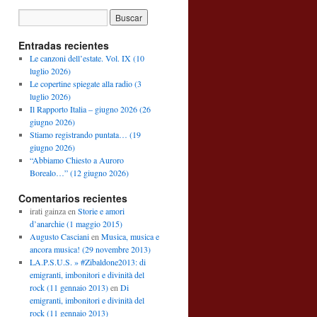
Entradas recientes
Le canzoni dell’estate. Vol. IX (10
luglio 2026)
Le copertine spiegate alla radio (3
luglio 2026)
Il Rapporto Italia – giugno 2026 (26
giugno 2026)
Stiamo registrando puntata… (19
giugno 2026)
“Abbiamo Chiesto a Auroro
Borealo…” (12 giugno 2026)
Comentarios recientes
irati gainza
en
Storie e amori
d’anarchie (1 maggio 2015)
Augusto Casciani
en
Musica, musica e
ancora musica! (29 novembre 2013)
LA.P.S.U.S. » #Zibaldone2013: di
emigranti, imbonitori e divinità del
rock (11 gennaio 2013)
en
Di
emigranti, imbonitori e divinità del
rock (11 gennaio 2013)