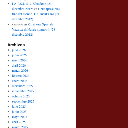
LA.P.S.U.S. » Zibaldone | 21
dicembre 2012!
en
Della (presunta)
fine del mondo. E di nient’altro (21
dicembre 2012)
samuele
en
Zibaldone Speciale
Vacanze di Natale numero 1 (28
dicembre 2012)
Archivos
julio 2026
junio 2026
mayo 2026
abril 2026
marzo 2026
febrero 2026
enero 2026
diciembre 2025
noviembre 2025
octubre 2025
septiembre 2025
julio 2025
junio 2025
mayo 2025
abril 2025
marzo 2025