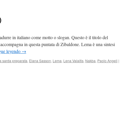
)
durre in italiano come motto o slogan. Questo è il titolo del
 accompagna in questa puntata di Zibaldone. Lema è una sintesi
gue leyendo
→
ra sarda preparata
,
Elana Sasson
,
Lema
,
Lena Valaitis
,
Nakba
,
Paolo Angeli
|