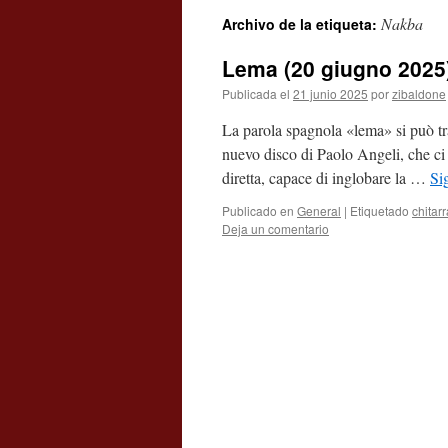
Nakba
Archivo de la etiqueta:
contenido
Lema (20 giugno 2025
Publicada el
21 junio 2025
por
zibaldone
La parola spagnola «lema» si può tra
nuevo disco di Paolo Angeli, che ci
diretta, capace di inglobare la …
Si
Publicado en
General
|
Etiquetado
chitar
Deja un comentario