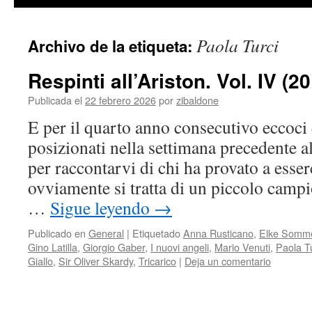
contenido
Paola Turci
Archivo de la etiqueta:
Respinti all’Ariston. Vol. IV (2
Publicada el
22 febrero 2026
por
zibaldone
E per il quarto anno consecutivo eccoci 
posizionati nella settimana precedente a
per raccontarvi di chi ha provato a esserc
ovviamente si tratta di un piccolo campi
…
Sigue leyendo
→
Publicado en
General
|
Etiquetado
Anna Rusticano
,
Elke Somm
Gino Latilla
,
Giorgio Gaber
,
I nuovi angeli
,
Mario Venuti
,
Paola T
Giallo
,
Sir Oliver Skardy
,
Tricarico
|
Deja un comentario