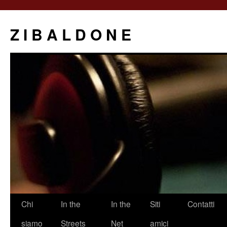
Z I B A L D O N E
Saltar
Chi
In the
In the
Siti
Contatti
al
siamo
Streets
Net
amici