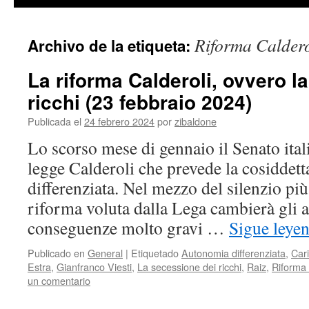
contenido
Riforma Caldero
Archivo de la etiqueta:
La riforma Calderoli, ovvero l
ricchi (23 febbraio 2024)
Publicada el
24 febrero 2024
por
zibaldone
Lo scorso mese di gennaio il Senato ital
legge Calderoli che prevede la cosiddet
differenziata. Nel mezzo del silenzio pi
riforma voluta dalla Lega cambierà gli as
conseguenze molto gravi …
Sigue leye
Publicado en
General
|
Etiquetado
Autonomia differenziata
,
Car
Estra
,
Gianfranco Viesti
,
La secessione dei ricchi
,
Raiz
,
Riforma 
un comentario