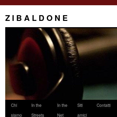
Z I B A L D O N E
Saltar
Chi
In the
In the
Siti
Contatti
al
siamo
Streets
Net
amici