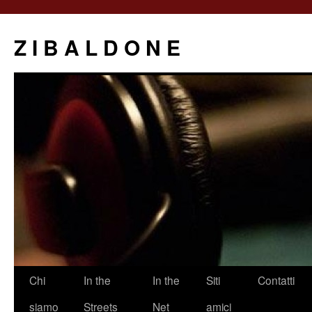
Z I B A L D O N E
Saltar
Chi
In the
In the
Siti
Contatti
al
siamo
Streets
Net
amici