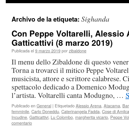
contenido
Sighanda
Archivo de la etiqueta:
Con Peppe Voltarelli, Alessio 
Gatticattivi (8 marzo 2019)
Publicada el
9 marzo 2019
por
zibaldone
Il menu dello Zibaldone di questo venerd
Torna a trovarci il mitico Peppe Voltarel
musicista, attore e scrittore calabrese. C
spettacolo dedicado a Domenico Modug
l’artista. Voltarelli canta Modugno, …
S
Publicado en
General
|
Etiquetado
Alessio Arena
,
Atacama
,
Bar
femminile
,
Carlo Doneddu
,
Caterinangela Fadda
,
Cose di Amilc
Incudine
,
Gatticattivi
,
Lu Colombo
,
margherita vicario
,
Peppe Volt
comentario