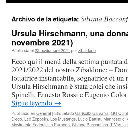
contenido
Silvana Boccan
Archivo de la etiqueta:
Ursula Hirschmann, una donna
novembre 2021)
Publicada el
22 noviembre 2021
por
zibaldone
Ecco qui il menú della settima puntata d
2021/2022 del nostro Zibaldone: – Don
lottatrice instancabile, sognatrice di u
Ursula Hirschmann è stata colei che ins
Spinelli, Ernesto Rossi e Eugenio Color
Sigue leyendo
→
Publicado en
General
|
Etiquetado
Garikoitz Gamarra
,
GG Quinta
Diego
,
Led Zeppelin
,
Los Mustangs
,
Lucio Battisti
,
Manifesto di
Movimento Federalista Europeo
,
Silvana Boccanfuso
,
T Vernice