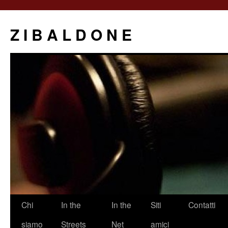
Z I B A L D O N E
Saltar
Chi
In the
In the
Siti
Contatti
al
siamo
Streets
Net
amici