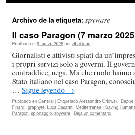
contenido
spyware
Archivo de la etiqueta:
Il caso Paragon (7 marzo 2025
Publicada el
8 marzo 2025
por
zibaldone
Giornalisti e attivisti spiati da un’impre
i propri servizi solo a governi. Il gover
contraddice, nega. Ma che ruolo hanno av
Stato italiano nel caso Paragon, conosciu
…
Sigue leyendo
→
Publicado en
General
|
Etiquetado
Alessandro Orlowski
,
Beppe 
Finardi
,
graphyte
,
Luca Casarini
,
Mediterranea - Saving Human
Paragon
,
spionaggio
,
spyware
|
Deja un comentario