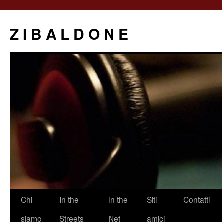
Z I B A L D O N E
Saltar
Chi
In the
In the
Siti
Contatti
al
siamo
Streets
Net
amici