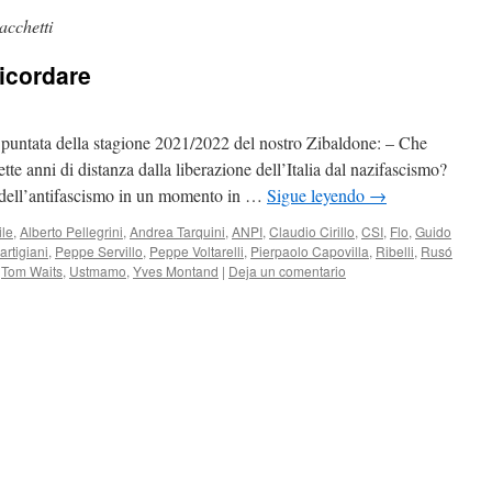
acchetti
ricordare
 puntata della stagione 2021/2022 del nostro Zibaldone: – Che
sette anni di distanza dalla liberazione dell’Italia dal nazifascismo?
 dell’antifascismo in un momento in …
Sigue leyendo
→
ile
,
Alberto Pellegrini
,
Andrea Tarquini
,
ANPI
,
Claudio Cirillo
,
CSI
,
Flo
,
Guido
artigiani
,
Peppe Servillo
,
Peppe Voltarelli
,
Pierpaolo Capovilla
,
Ribelli
,
Rusó
,
Tom Waits
,
Ustmamo
,
Yves Montand
|
Deja un comentario