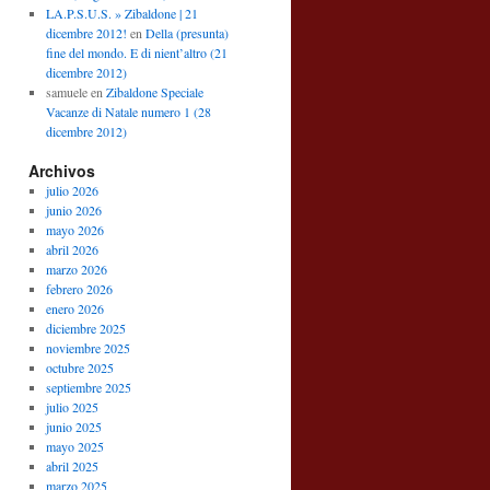
LA.P.S.U.S. » Zibaldone | 21
dicembre 2012!
en
Della (presunta)
fine del mondo. E di nient’altro (21
dicembre 2012)
samuele
en
Zibaldone Speciale
Vacanze di Natale numero 1 (28
dicembre 2012)
Archivos
julio 2026
junio 2026
mayo 2026
abril 2026
marzo 2026
febrero 2026
enero 2026
diciembre 2025
noviembre 2025
octubre 2025
septiembre 2025
julio 2025
junio 2025
mayo 2025
abril 2025
marzo 2025