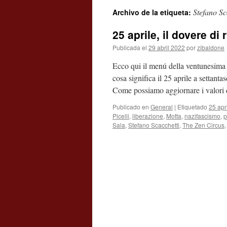
Stefano Sc
Archivo de la etiqueta:
contenido
25 aprile, il dovere di 
Publicada el
29 abril 2022
por
zibaldone
Ecco qui il menú della ventunesima
cosa significa il 25 aprile a settanta
Come possiamo aggiornare i valori
Publicado en
General
|
Etiquetado
25 apr
Picelli
,
liberazione
,
Motta
,
nazifascismo
,
p
Sala
,
Stefano Scacchetti
,
The Zen Circus