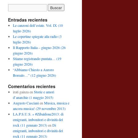
Entradas recientes
Le canzoni dell’estate. Vol. IX (10
luglio 2026)
Le copertine spiegate alla radio (3
luglio 2026)
Il Rapporto Italia – giugno 2026 (26
giugno 2026)
Stiamo registrando puntata… (19
giugno 2026)
“Abbiamo Chiesto a Auroro
Borealo…” (12 giugno 2026)
Comentarios recientes
irati gainza
en
Storie e amori
d’anarchie (1 maggio 2015)
Augusto Casciani
en
Musica, musica e
ancora musica! (29 novembre 2013)
LA.P.S.U.S. » #Zibaldone2013: di
emigranti, imbonitori e divinità del
rock (11 gennaio 2013)
en
Di
emigranti, imbonitori e divinità del
rock (11 gennaio 2013)