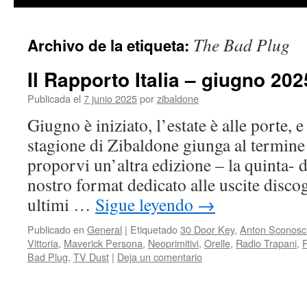
contenido
The Bad Plug
Archivo de la etiqueta:
Il Rapporto Italia – giugno 20
Publicada el
7 junio 2025
por
zibaldone
Giugno è iniziato, l’estate è alle porte, 
stagione di Zibaldone giunga al termin
proporvi un’altra edizione – la quinta- d
nostro format dedicato alle uscite discog
ultimi …
Sigue leyendo
→
Publicado en
General
|
Etiquetado
30 Door Key
,
Anton Sconosc
Vittoria
,
Maverick Persona
,
Neoprimitivi
,
Orelle
,
Radio Trapani
,
R
Bad Plug
,
TV Dust
|
Deja un comentario