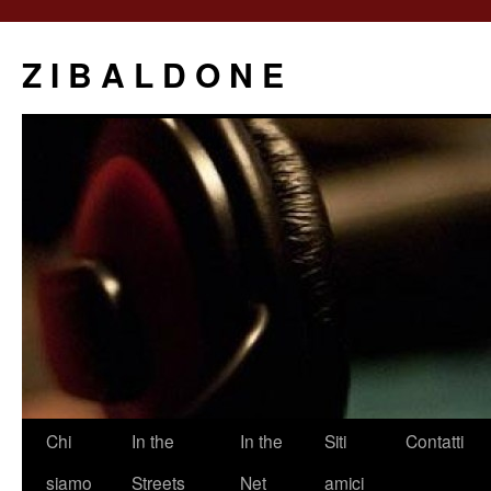
Z I B A L D O N E
Saltar
Chi
In the
In the
Siti
Contatti
al
siamo
Streets
Net
amici