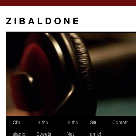
Z I B A L D O N E
Saltar
Chi
In the
In the
Siti
Contatti
al
siamo
Streets
Net
amici