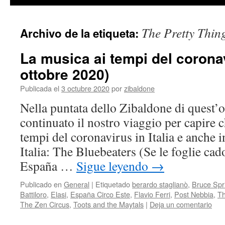
contenido
The Pretty Thin
Archivo de la etiqueta:
La musica ai tempi del coronav
ottobre 2020)
Publicada el
3 octubre 2020
por
zibaldone
Nella puntata dello Zibaldone di quest
continuato il nostro viaggio per capire c
tempi del coronavirus in Italia e anche in
Italia: The Bluebeaters (Se le foglie ca
España …
Sigue leyendo
→
Publicado en
General
|
Etiquetado
berardo staglianò
,
Bruce Spr
Battiloro
,
Elasi
,
España Circo Este
,
Flavio Ferri
,
Post Nebbia
,
Th
The Zen Circus
,
Toots and the Maytals
|
Deja un comentario