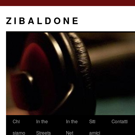
Z I B A L D O N E
Saltar
Chi
In the
In the
Siti
Contatti
al
siamo
Streets
Net
amici