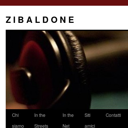
Z I B A L D O N E
Saltar
Chi
In the
In the
Siti
Contatti
al
siamo
Streets
Net
amici