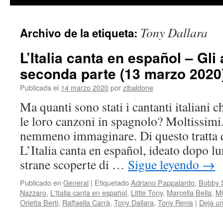
contenido
Tony Dallara
Archivo de la etiqueta:
L’Italia canta en español – Gli
seconda parte (13 marzo 2020
Publicada el
14 marzo 2020
por
zibaldone
Ma quanti sono stati i cantanti italiani 
le loro canzoni in spagnolo? Moltissimi
nemmeno immaginare. Di questo tratta q
L’Italia canta en español, ideato dopo l
strane scoperte di …
Sigue leyendo
→
Publicado en
General
|
Etiquetado
Adriano Pappalardo
,
Bobby 
Nazzaro
,
L'Italia canta en español
,
Little Tony
,
Marcella Bella
,
Mi
Orietta Berti
,
Raffaella Carrà
,
Tony Dallara
,
Tony Renis
|
Deja u