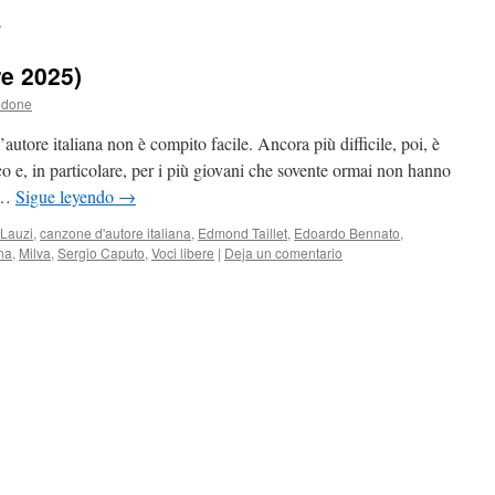
e
re 2025)
ldone
autore italiana non è compito facile. Ancora più difficile, poi, è
co e, in particolare, per i più giovani che sovente ormai non hanno
l …
Sigue leyendo
→
Lauzi
,
canzone d'autore italiana
,
Edmond Taillet
,
Edoardo Bennato
,
na
,
Milva
,
Sergio Caputo
,
Voci libere
|
Deja un comentario