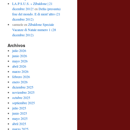
LA.P.S.U.S. » Zibaldone | 21
dicembre 2012!
en
Della (presunta)
fine del mondo. E di nient’altro (21
dicembre 2012)
samuele
en
Zibaldone Speciale
Vacanze di Natale numero 1 (28
dicembre 2012)
Archivos
julio 2026
junio 2026
mayo 2026
abril 2026
marzo 2026
febrero 2026
enero 2026
diciembre 2025
noviembre 2025
octubre 2025
septiembre 2025
julio 2025
junio 2025
mayo 2025
abril 2025
marzo 2025