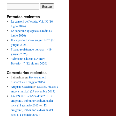
Entradas recientes
Le canzoni dell’estate. Vol. IX (10
luglio 2026)
Le copertine spiegate alla radio (3
luglio 2026)
Il Rapporto Italia – giugno 2026 (26
giugno 2026)
Stiamo registrando puntata… (19
giugno 2026)
“Abbiamo Chiesto a Auroro
Borealo…” (12 giugno 2026)
Comentarios recientes
irati gainza
en
Storie e amori
d’anarchie (1 maggio 2015)
Augusto Casciani
en
Musica, musica e
ancora musica! (29 novembre 2013)
LA.P.S.U.S. » #Zibaldone2013: di
emigranti, imbonitori e divinità del
rock (11 gennaio 2013)
en
Di
emigranti, imbonitori e divinità del
rock (11 gennaio 2013)