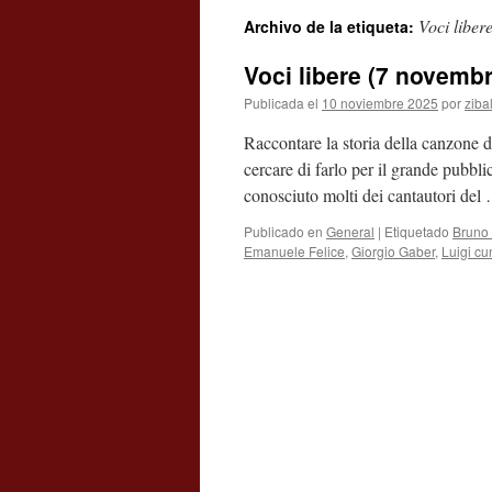
Voci liber
Archivo de la etiqueta:
contenido
Voci libere (7 novemb
Publicada el
10 noviembre 2025
por
ziba
Raccontare la storia della canzone d’
cercare di farlo per il grande pubbli
conosciuto molti dei cantautori de
Publicado en
General
|
Etiquetado
Bruno 
Emanuele Felice
,
Giorgio Gaber
,
Luigi cu