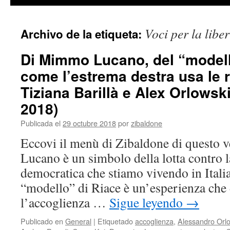
contenido
Voci per la liber
Archivo de la etiqueta:
Di Mimmo Lucano, del “modell
come l’estrema destra usa le r
Tiziana Barillà e Alex Orlowski
2018)
Publicada el
29 octubre 2018
por
zibaldone
Eccovi il menù di Zibaldone di questo
Lucano è un simbolo della lotta contro l
democratica che stiamo vivendo in Italia 
“modello” di Riace è un’esperienza che
l’accoglienza …
Sigue leyendo
→
Publicado en
General
|
Etiquetado
accoglienza
,
Alessandro Orl