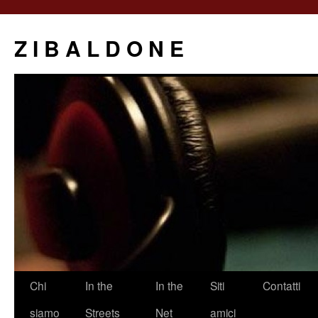
Z I B A L D O N E
Saltar
Chi
In the
In the
Siti
Contatti
al
siamo
Streets
Net
amici