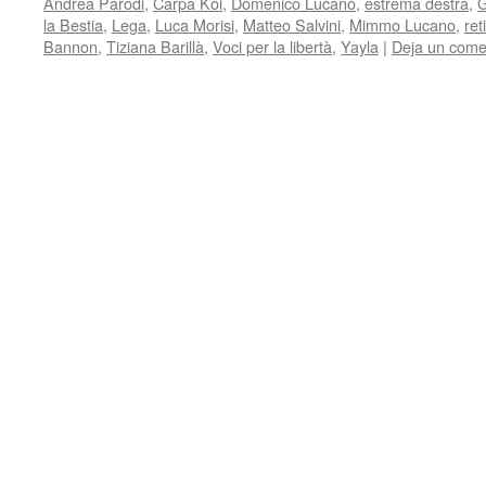
Andrea Parodi
,
Carpa Koi
,
Domenico Lucano
,
estrema destra
,
G
la Bestia
,
Lega
,
Luca Morisi
,
Matteo Salvini
,
Mimmo Lucano
,
ret
Bannon
,
Tiziana Barillà
,
Voci per la libertà
,
Yayla
|
Deja un come