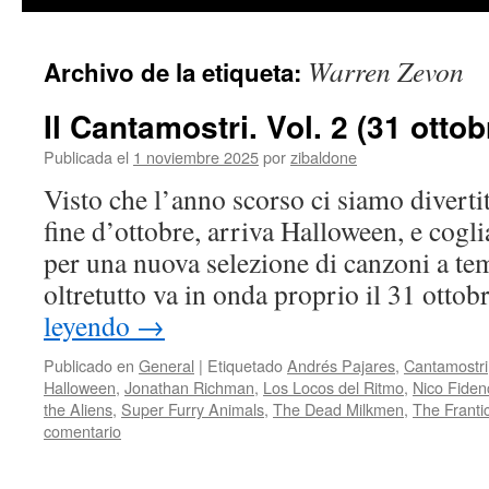
contenido
Warren Zevon
Archivo de la etiqueta:
Il Cantamostri. Vol. 2 (31 otto
Publicada el
1 noviembre 2025
por
zibaldone
Visto che l’anno scorso ci siamo divertiti
fine d’ottobre, arriva Halloween, e cogli
per una nuova selezione di canzoni a te
oltretutto va in onda proprio il 31 otto
leyendo
→
Publicado en
General
|
Etiquetado
Andrés Pajares
,
Cantamostri
Halloween
,
Jonathan Richman
,
Los Locos del Ritmo
,
Nico Fiden
the Aliens
,
Super Furry Animals
,
The Dead Milkmen
,
The Franti
comentario