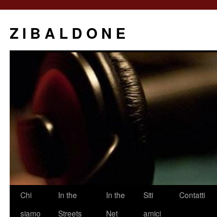
Z I B A L D O N E
Saltar
Chi
In the
In the
Siti
Contatti
al
siamo
Streets
Net
amici