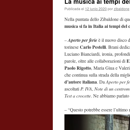
La musica ai tempi del
Publicada el
12 junio 2020
por
zibaldone
Nella puntata dello Zibaldone di qu
musica si fa in Italia ai tempi del
–
Aperto per ferie
è il nuovo disco d
Carlo Pestelli
torinese
. Brani dedi
Luciano Bianciardi, ironia, profondi
E
parole, oltre alle collaborazioni di
Paolo Rigotto
, Maria Giua e Valer
che continua sulla strada della migl
d’autore italiana
. Da
Aperto per fe
ascoltati
P. IVA
,
Note di un centrom
Test a crocette
. Ne abbiamo parlato 
– “Questo potrebbe essere l’ultimo 