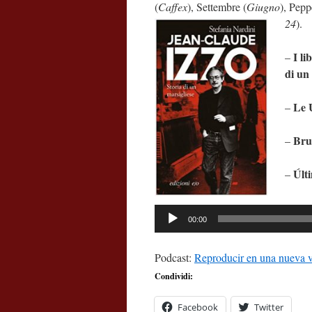
(
Caffex
), Settembre (
Giugno
), Pepp
24
).
I li
–
di un
Le 
–
Bru
–
Últ
–
Repro
00:00
de
audio
Podcast:
Reproducir en una nueva 
Condividi:
Facebook
Twitter