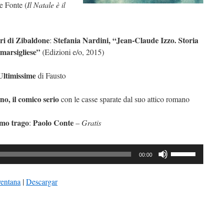
e Fonte (
Il Natale è il
bri di Zibaldone
Stefania Nardini, “Jean-Claude Izzo. Storia
:
 marsigliese”
(Edizioni e/o, 2015)
Ultimissime
di Fausto
no, il comico serio
con le casse sparate dal suo attico romano
imo trago
Paolo Conte
:
–
Gratis
ductor
Utiliza
00:00
las
teclas
ventana
|
Descargar
de
flecha
arriba/abajo