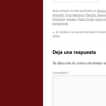
Esta entrada ha sido publicada en
Gener
Angelelli
,
Enzo Maolucci
,
Fabrizio Taverne
Pianoforti
,
Oceano
,
Paolo Conte
,
paolo ri
permanente
.
←
Io credevo. Le canzoni di Gianni Sivier
2020)
Deja una respuesta
Tu dirección de correo electrónico n
Comentario
*