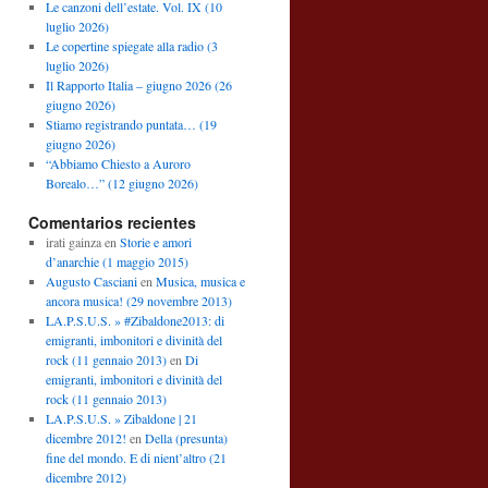
Le canzoni dell’estate. Vol. IX (10
luglio 2026)
Le copertine spiegate alla radio (3
luglio 2026)
Il Rapporto Italia – giugno 2026 (26
giugno 2026)
Stiamo registrando puntata… (19
giugno 2026)
“Abbiamo Chiesto a Auroro
Borealo…” (12 giugno 2026)
Comentarios recientes
irati gainza
en
Storie e amori
d’anarchie (1 maggio 2015)
Augusto Casciani
en
Musica, musica e
ancora musica! (29 novembre 2013)
LA.P.S.U.S. » #Zibaldone2013: di
emigranti, imbonitori e divinità del
rock (11 gennaio 2013)
en
Di
emigranti, imbonitori e divinità del
rock (11 gennaio 2013)
LA.P.S.U.S. » Zibaldone | 21
dicembre 2012!
en
Della (presunta)
fine del mondo. E di nient’altro (21
dicembre 2012)