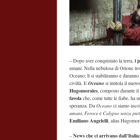
i 
– Dopo aver conquistato la terra,
umani. Nella nebulosa di Orione tr
Oceano; lì si stabiliranno e daranno
civiltà. E
Oceano
si intitola il nuov
Hugomorales
, composto durante i
favola
che, come tutte le fiabe, ha un
speranza. Da
Oceano
ci siamo asco
umani
,
Feroce
e
Calypso senza pie
Emiliano Angelelli
, alias Hugomor
News che ci arrivano dall’Italia
–