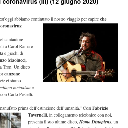
 coronavirus (III) (12 giugno 2020)
che
est’oggi abbiamo continuato il nostro viaggio per capire
 coronavirus
:
el cantautore
cati a Carol Rama e
tà e giochi di
nzo Maolucci,
ia Tron. Un disco
canzone
ior
rie
ci siamo
ediano metodista
e
con Carlo Pestelli.
Fabrizio
manufatto prima dell’estinzione dell’umanità.” Così
Tavernelli
, in collegamento telefonico con noi,
presenta il suo ultimo disco,
Homo Distopiens
, un