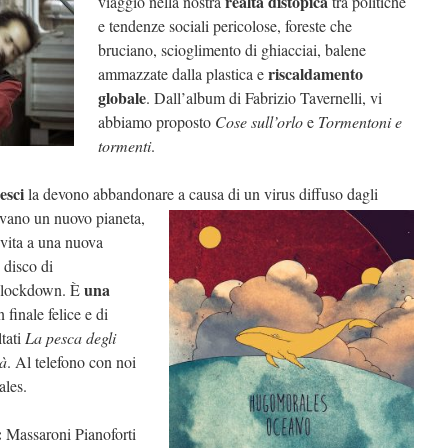
realtà distopica
viaggio nella nostra
tra politiche
e tendenze sociali pericolose, foreste che
bruciano, scioglimento di ghiacciai, balene
riscaldamento
ammazzate dalla plastica e
globale
. Dall’album di Fabrizio Tavernelli, vi
abbiamo proposto
Cose sull’orlo
e
Tormentoni e
tormenti
.
pesci
la devono abbandonare a causa di un virus diffuso
dagli
ovano un nuovo pianeta,
 vita a una nuova
o disco di
una
l lockdown. È
 finale felice e di
ltati
La pesca degli
tà
. Al telefono con noi
ales.
:
Massaroni Pianoforti