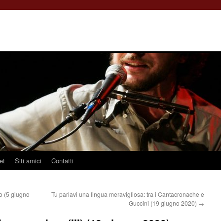
et
Siti amici
Contatti
o (5 giugno
Tu parlavi una lingua meravigliosa: tra i Cantacronache e
Guccini (19 giugno 2020)
→