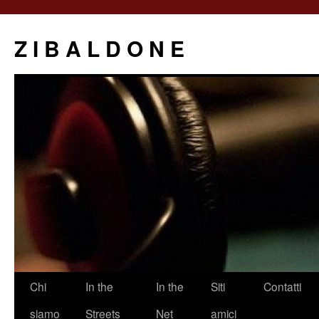
Z I B A L D O N E
Saltar
Chi
In the
In the
Siti
Contatti
al
siamo
Streets
Net
amici