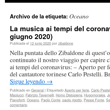
contenido
Oceano
Archivo de la etiqueta:
La musica ai tempi del coronavi
giugno 2020)
Publicada el
12 junio 2020
por
zibaldone
Nella puntata dello Zibaldone di quest
continuato il nostro viaggio per capire ch
ai tempi del coronavirus: – Aperto per f
del cantautore torinese Carlo Pestelli. 
Sigue leyendo
→
Publicado en
General
|
Etiquetado
Aperto per ferie
,
Carlo Pestel
Maolucci
,
Fabrizio Tavernelli
,
Homo Distopiens
,
Hugomorales
,
J
Pianoforti
,
Oceano
,
Paolo Conte
,
paolo rigotto
,
Peppe Fonte
,
Se
comentario