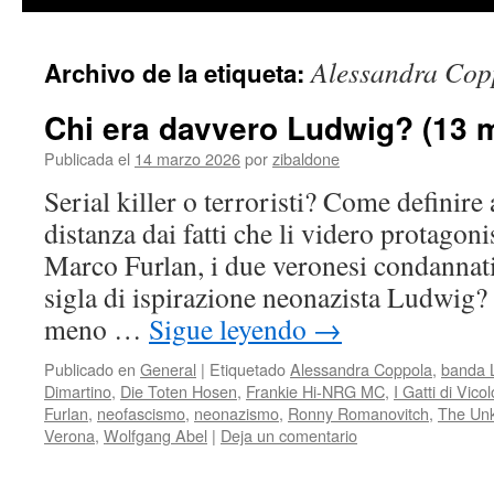
contenido
Alessandra Cop
Archivo de la etiqueta:
Chi era davvero Ludwig? (13 
Publicada el
14 marzo 2026
por
zibaldone
Serial killer o terroristi? Come definire 
distanza dai fatti che li videro protagon
Marco Furlan, i due veronesi condannati 
sigla di ispirazione neonazista Ludwig
meno …
Sigue leyendo
→
Publicado en
General
|
Etiquetado
Alessandra Coppola
,
banda 
Dimartino
,
Die Toten Hosen
,
Frankie Hi-NRG MC
,
I Gatti di Vico
Furlan
,
neofascismo
,
neonazismo
,
Ronny Romanovitch
,
The Un
Verona
,
Wolfgang Abel
|
Deja un comentario