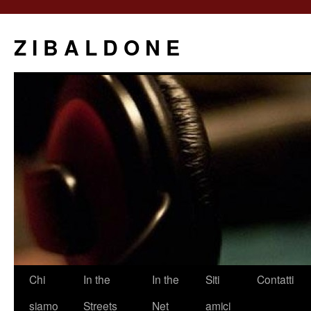
Z I B A L D O N E
Saltar
Chi
In the
In the
Siti
Contatti
al
siamo
Streets
Net
amici