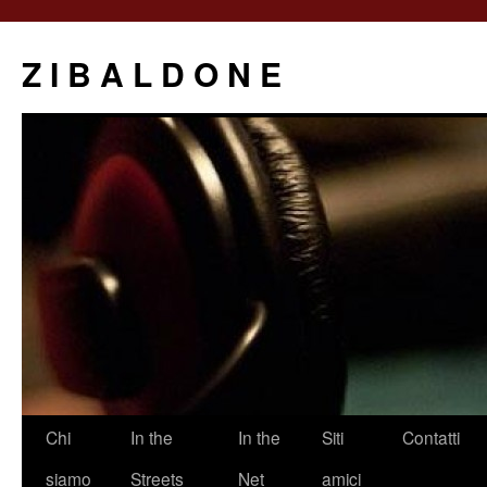
Z I B A L D O N E
Saltar
Chi
In the
In the
Siti
Contatti
al
siamo
Streets
Net
amici