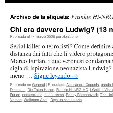
contenido
Frankie Hi-NR
Archivo de la etiqueta:
Chi era davvero Ludwig? (13 
Publicada el
14 marzo 2026
por
zibaldone
Serial killer o terroristi? Come definire 
distanza dai fatti che li videro protagon
Marco Furlan, i due veronesi condannati 
sigla di ispirazione neonazista Ludwig
meno …
Sigue leyendo
→
Publicado en
General
|
Etiquetado
Alessandra Coppola
,
banda 
Dimartino
,
Die Toten Hosen
,
Frankie Hi-NRG MC
,
I Gatti di Vico
Furlan
,
neofascismo
,
neonazismo
,
Ronny Romanovitch
,
The Un
Verona
,
Wolfgang Abel
|
Deja un comentario